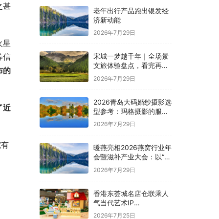
之甚
老年出行产品跑出银发经
济新动能
2026年7月29日
火星
等信
宋城一梦越千年｜全场景
文旅体验盘点，看完再决
布的
定去不去
2026年7月29日
2026青岛大码婚纱摄影选
了近
型参考：玛格摄影的服务
模式与价格体系
2026年7月29日
究有
暖燕亮相2026燕窝行业年
会暨滋补产业大会：以“标
准制定者”姿态，定义鲜炖
2026年7月29日
滋补新未来
香港东荟城名店仓联乘人
气当代艺术IP
SSEBONGRAMA 携手打
2026年7月25日