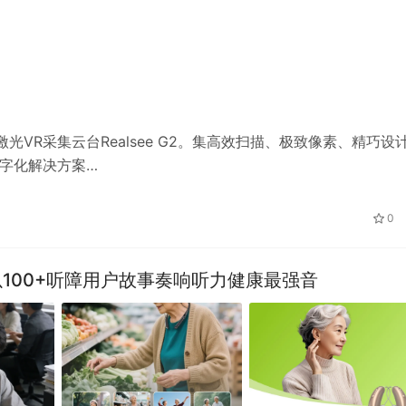
VR采集云台Realsee G2。集高效扫描、极致像素、精巧设
的数字化解决方案…
0
以100+听障用户故事奏响听力健康最强音