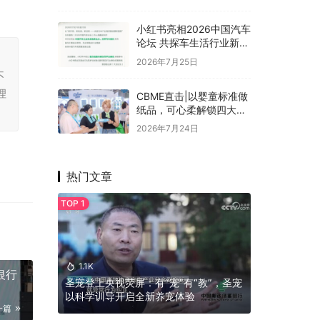
造全球首个「躺平一
『夏』」联名企划
小红书亮相2026中国汽车
论坛 共探车生活行业新增
长
，
2026年7月25日
不
理
CBME直击|以婴童标准做
纸品，可心柔解锁四大品
类多元使用场景
2026年7月24日
热门文章
1.1K
银行
圣宠登上央视荧屏：有“宠”有“教”，圣宠
以科学训导开启全新养宠体验
一篇