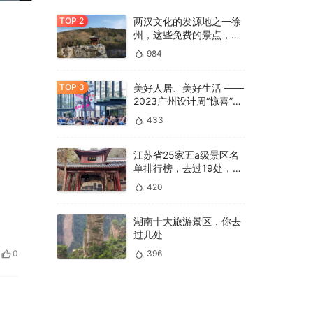
两汉文化的发源地之一徐
州，这些免费的景点，你
是否都去过
984
美好人居、美好生活 ——
2023广州设计周“惊喜”开
幕
433
江苏省25家五a级景区名
单排行榜，去过19处，才
算真正游过江苏
420
湖南十大旅游景区，你去
过几处
396
0