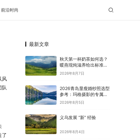
前沿时尚
最新文章
秋天第一杯奶茶如何选？
暖燕现炖滋养给出标准答
案，重新定义秋日仪式感
2026年8月7日
以风
团队
2026青岛显瘦婚纱照选型
参考：玛格摄影的专属方
案与服务体系解析
2026年8月5日
义乌发展 “新” 经验
未
2026年8月4日
造了