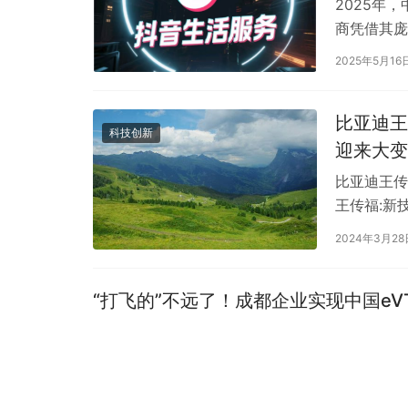
2025年
商凭借其庞
场。品牌商
2025年5月16
比亚迪王
科技创新
迎来大变
比亚迪王传
王传福:新
一直在混合
2024年3月28
“打飞的”不远了！成都企业实现中国eV