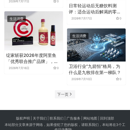
弹头唇膏焕新登场
2026年7月17日
0
日常轻运动后无糖饮料测
评：适合运动后解渴的零糖
零卡无负担饮品选择
生活消费
2026年7月17日
0
生活消费
绽家斩获2026年度阿里鱼
「优秀联合推广品牌」，重
卫浴行业“九箭恒”格局，为
塑香氛家清叙事
2026年7月16日
0
什么是九牧排在第一梯队？
2026年7月10日
0
下一页
版权声明 |
关于我们
|
联系我们
| 广告服务 | 网站地图 |
回到顶部
本站部分文章来源于网络，如果侵犯了您的版权，请联系我们，本站将在3个工
作日内删除。