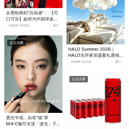
从赞助商到“共创者”： 【可
口可乐】如何为中国球迷定
制了属于“我们的”世界杯
2026年7月20日
0
生活消费
HALO Summer 2026｜
HALO光环家居盛夏礼遇倾
心启幕
2026年7月20日
0
生活消费
唇光乍现，自有“镜”界
M·A·C魅可水漾「波光」子