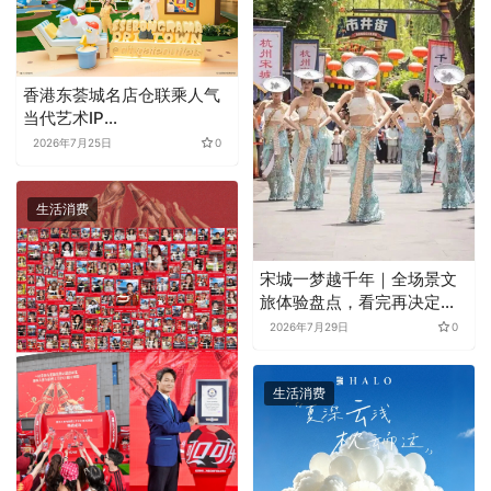
香港东荟城名店仓联乘人气
当代艺术IP
SSEBONGRAMA 携手打造
2026年7月25日
0
全球首个「躺平一『夏』」
联名企划
生活消费
宋城一梦越千年｜全场景文
旅体验盘点，看完再决定去
不去
2026年7月29日
0
生活消费