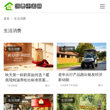
首页
生活消费
生活消费
生活消费
生活消费
老年出行产品跑出银发经济
秋天第一杯奶茶如何选？暖
新动能
燕现炖滋养给出标准答案，
重新定义秋日仪式感
2026年7月29日
0
14小时前
0
生活消费
生活消费