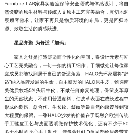
Furniture LAB家具实验室保障安全测试与体感设计，将自
然馈赠的原生材料与传统人文原本工艺完美融合，真切地洞
察顾客需求，让家不再只是物质环境的布局，更是回归本
源、致敬生活的质感跃进。
星品齐聚
为舒适「加码」
家具之舒是打造舒适而个性化的空间，将设计元素与匠
心工艺完美融合，一钉一扣的精工细作，于细微处让每位家
庭成员都能找到属于自己的舒适角落。HALO光环家居将“舒
适”纳入品牌发展的生命，自主研发的HALO原生皮，甄选南
美优质牧场5%头层牛皮，不做任何修复处理，保留皮革原
生的天然状态，不使用普通颜料，使皮革表面在成长过程中
形成的刺伤、愈合伤、生长纹、皱纹等最自然的痕迹等到较
大程度的保留。一张HALO沙发的价值在于既融合欧洲传统
手工鞣皮工艺与皮面透明微保护技术优化，还有不少于50
多个小时的匠心手工制作，使每张HALO单品都给居者带来