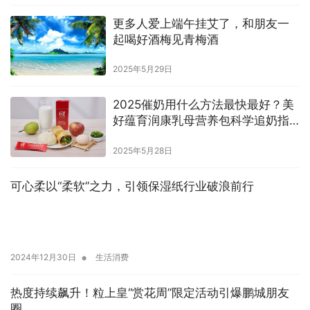
更多人爱上端午挂艾了，和朋友一
起喝好酒梅见青梅酒
2025年5月29日
2025催奶用什么方法最快最好？美
好蕴育润康乳母营养包科学追奶指
南
2025年5月28日
可心柔以“柔软”之力，引领保湿纸行业破浪前行
•
2024年12月30日
生活消费
热度持续飙升！粒上皇“赏花周”限定活动引爆鹏城朋友
圈