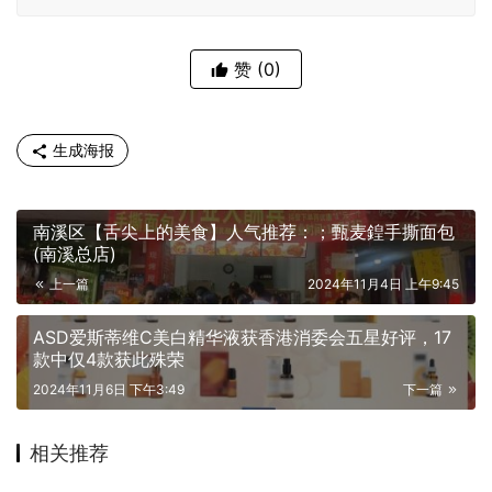
赞
(0)
生成海报
南溪区【舌尖上的美食】人气推荐：；甄麦鍠手撕面包
(南溪总店)
上一篇
2024年11月4日 上午9:45
ASD爱斯蒂维C美白精华液获香港消委会五星好评，17
款中仅4款获此殊荣
2024年11月6日 下午3:49
下一篇
相关推荐