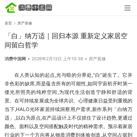
首页
房产装修
「白」纳万适｜回归本源 重新定义家居空
间留白哲学
消费中国网
•
2026年2月12日 上午10:38
•
房产装修
在人类认知的起点,光与暗的分界处,“白”诞生了。它并
非色彩的缺席,而是蕴含所有的可能性,如同宇宙初开时第一
缕光所照亮的纯粹空间,为现代生活创造宁静和舒适的背
景。在可持续发展成为全球共识、心理健康日益受到重视的
当下,HALO光环家居持续洞察用户需求,新作系列「白纳万
适」,以白为原点,在产品设计上不仅抓住了设计趋势,更通过
颜色、面料以及空间搭配触及时代的精神需求。预示着家居
行业的下一个方向将从物质消费到体验创造,从空间占据到