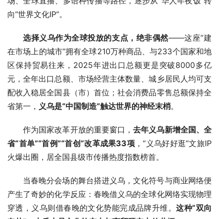
场、全球直播、多语种传播等路径，逐步从”华人年夜饭”转
向”世界文化IP”。
选择义乌作为全球投放的支点，绝非偶然
——这座“建
在市场上的城市”拥有全球210万种商品、与233个国家和地
区保持贸易往来，2025年进出口总额更是突破8000多亿
元，全年出口总额、市场经营主体数量、城乡居民人均可支
配收入稳居全国县（市）首位；社会消费品零售总额保持全
省第一，
义乌是“中国制造”触达世界的神经末梢
。
作为国家改革开放的重要窗口，
去年义乌新增全国、全
省“首单”“首例”“首创”改革成果33项
，“义乌好好逛”文旅IP
火爆出圈，居全国县级市传播热度指数榜首。
当春晚分会场的舞台搭进义乌，文化符号与商业网络便
产生了奇妙的化学反应：春晚借义乌的全球化网络实现物理
穿透，义乌则借春晚的文化势能完成品牌升维。
这种”双向