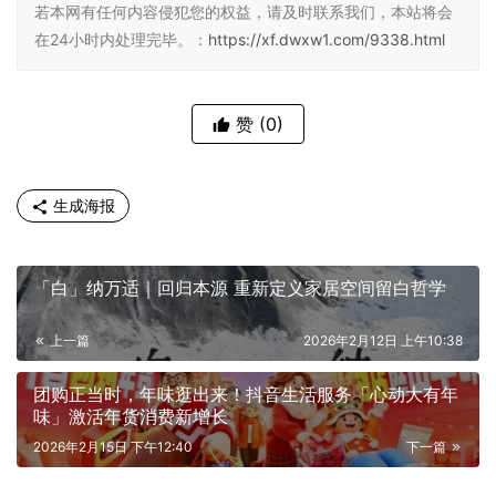
若本网有任何内容侵犯您的权益，请及时联系我们，本站将会
在24小时内处理完毕。：
https://xf.dwxw1.com/9338.html
赞
(0)
生成海报
「白」纳万适｜回归本源 重新定义家居空间留白哲学
上一篇
2026年2月12日 上午10:38
团购正当时，年味逛出来！抖音生活服务「心动大有年
味」激活年货消费新增长
2026年2月15日 下午12:40
下一篇