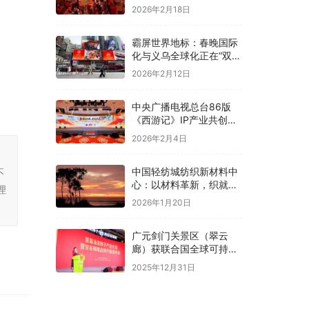
2026年2月18日
霸屏世界地标：春晚国际
化与义乌全球化正在“双向
奔赴”！
2026年2月12日
中央广播电视总台86版
《西游记》IP产业共创大
会在京举办
2026年2月4日
，
中国轻纺城纺织新材料中
不
心：以材料革新，织就全
理
球纺织未来新图景
2026年1月20日
广元剑门关景区（翠云
廊）获联合国全球可持续
“地球家园”范例奖
2025年12月31日