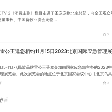
CCTV-2《消费主张》栏目走进了圣宠宠物北京总部，向全国观众
物董事长、中国畜牧业协会宠物…
0
雷公王邀您相约11月15日2023北京国际应急管理
1.15-11.17),民族品牌雷公王受邀参加由国家应急部主办的2023
理展览会。此次展览会的地点位于北京国家会议中心【北京鸟巢
近】,大厚公…
2日
0
醇香