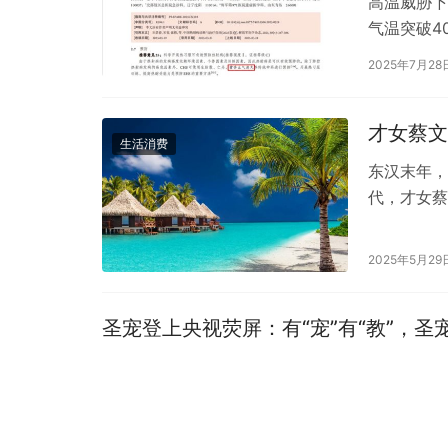
高温威胁下
气温突破4
年全国热射
2025年7月28
才女蔡文
生活消费
东汉末年，
代，才女蔡
第，父亲蔡
2025年5月29
圣宠登上央视荧屏：有“宠”有“教”，