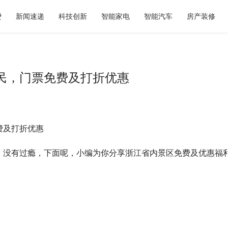
费
新闻速递
科技创新
智能家电
智能汽车
房产装修
民，门票免费及打折优惠
费及打折优惠
奶茶如何选？暖燕现炖滋养给出
2026青岛显瘦婚纱照选型参考：
重新定义秋日仪式感
的专属方案与服务体系解析
，没有过瘾，下面呢，小编为你分享浙江省内景区免费及优惠福