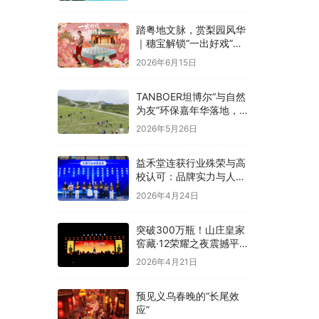
融合
踏粤地文脉，赏梨园风华
｜穗宝解锁“一出好戏”文
化溯源之旅
2026年6月15日
TANBOER坦博尔“与自然
为友”环保嘉年华落地，构
建四季户外可持续实践
2026年5月26日
益禾堂连获行业殊荣与高
校认可：品牌实力与人才
战略双线并进
2026年4月24日
突破300万瓶！山庄皇家
窖藏·12荣耀之夜震撼平
泉，冀酒超级大单品强势
2026年4月21日
领航
预见义乌春晚的“长尾效
应”