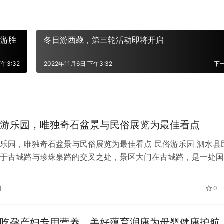
旅游胜
冬日游西藏，第三轮活动即将开启
下午3:32
2022年11月6日 下午3:32
下
游乐园，唯独奇石盆景与民俗展览为最佳看点
乐园，唯独奇石盆景与民俗展览为最佳看点 民俗游乐园 泗水县
于古城路与珍珠泉路的交叉之处，景区大门在古城路，是一处国
乐园分为三个游览区域，娱乐区～…
日
0
吃孕产妇专用营养，美好蕴育润康为母婴健康护航