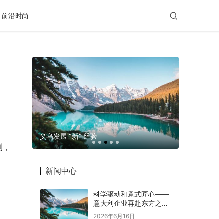
前沿时尚
玛格摄影
义乌发展 “新” 经验
老年出行
利，
新闻中心
科学驱动和意式匠心——
意大利企业再赴东方之约
赋能意中大健康产业深度
2026年6月16日