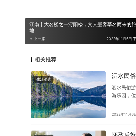
江南十大名楼之一浔阳楼，文人墨客慕名而来的
地
上一篇
2022年11月6日 
相关推荐
泗水民俗
生活消费
泗水民俗游
游乐园，位
二A景区，
2022年11月6
怀孕后就