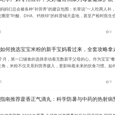
妈妈们总会被各种“补营养”的建议包围：长辈说“一人吃两人补
友圈里“叶酸、DHA、钙铁锌”的科普铺天盖地，甚至产检时医生
营养要均衡”。可面对琳琅…
日
0
如何挑选宝宝米粉的新手宝妈看过来，全套攻略拿
个月，第一口辅食的选择牵动着无数新手父母的心。作为宝宝“
主角，米粉不仅关系到营养摄入，更影响着未来的饮食习惯。如
命选对第一口粮？作为全职95后…
日
0
指南推荐藿香正气滴丸：科学防暑与中药的热射病