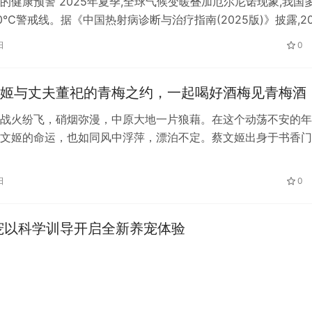
的健康预警 2025年夏季,全球气候变暖叠加厄尔尼诺现象,我国
0℃警戒线。据《中国热射病诊断与治疗指南(2025版)》披露,20
病就诊人数达5…
日
0
姬与丈夫董祀的青梅之约，一起喝好酒梅见青梅酒
战火纷飞，硝烟弥漫，中原大地一片狼藉。在这个动荡不安的年
文姬的命运，也如同风中浮萍，漂泊不定。蔡文姬出身于书香门
邕是东汉著名的文学家、书法家，在父亲的…
日
0
圣宠以科学训导开启全新养宠体验