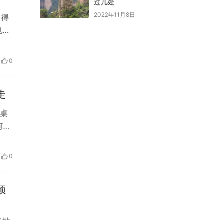
过几处
2022年11月8日
，得
也会
0
走
餐桌
何为
0
预