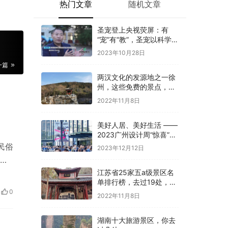
热门文章
随机文章
圣宠登上央视荧屏：有
“宠”有“教”，圣宠以科学训
导开启全新养宠体验
2023年10月28日
一篇
两汉文化的发源地之一徐
州，这些免费的景点，你
是否都去过
2022年11月8日
美好人居、美好生活 ——
2023广州设计周“惊喜”开
幕
民俗
2023年12月12日
家
江苏省25家五a级景区名
单排行榜，去过19处，才
算真正游过江苏
0
2022年11月8日
湖南十大旅游景区，你去