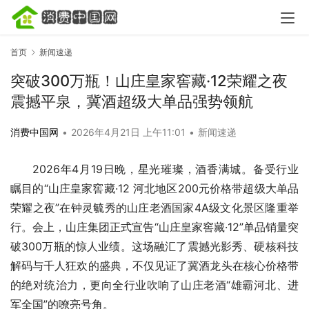
首页
新闻速递
突破300万瓶！山庄皇家窖藏·12荣耀之夜
震撼平泉，冀酒超级大单品强势领航
消费中国网
•
2026年4月21日 上午11:01
•
新闻速递
2026年4月19日晚，星光璀璨，酒香满城。备受行业
瞩目的“山庄皇家窖藏·12 河北地区200元价格带超级大单品
荣耀之夜”在钟灵毓秀的山庄老酒国家4A级文化景区隆重举
行。会上，山庄集团正式宣告“山庄皇家窖藏·12”单品销量突
破300万瓶的惊人业绩。这场融汇了震撼光影秀、硬核科技
解码与千人狂欢的盛典，不仅见证了冀酒龙头在核心价格带
的绝对统治力，更向全行业吹响了山庄老酒“雄霸河北、进
军全国”的嘹亮号角。