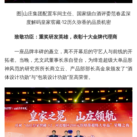
图|山庄集团配置车间主任、国家级白酒评委范春孟深
度解码皇家窖藏·12历久弥香的品质机密
致敬功臣：重奖研发英雄，表彰十大金牌代理商
一座品牌丰碑的矗立，离不开幕后的守艺人与前线的开
拓者。当晚，尤文武董事长亲自登台，为缔造超级大单品形
神风范的研究所所长商立云、产品部部长高金泉颁发了“酒
体设计功勋”与“包装设计功勋”至高荣誉。