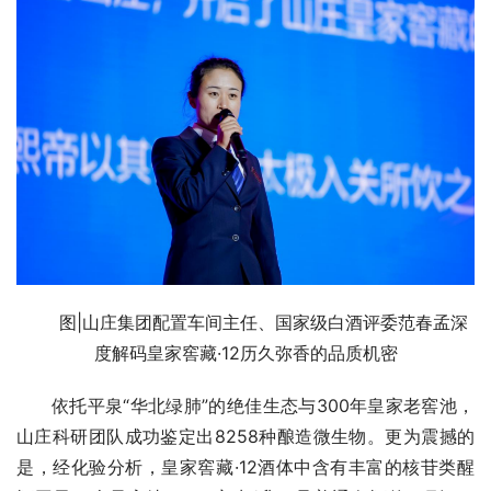
图|山庄集团配置车间主任、国家级白酒评委范春孟深
度解码皇家窖藏·12历久弥香的品质机密
依托平泉“华北绿肺”的绝佳生态与300年皇家老窖池，
山庄科研团队成功鉴定出8258种酿造微生物。更为震撼的
是，经化验分析，皇家窖藏·12酒体中含有丰富的核苷类醒