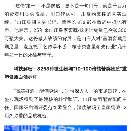
“这份‘第一’，不是偶然，更不是一句口号，而是千百万
消费者用舌尖投票、用口碑认可、用复购支撑的真实业
绩。”山庄集团党委
书记
、董事长尤文武在致辞中掷地有
声。他表示，25年来山庄皇家窖藏·12累计销量已突破300
万瓶大关。这份傲人战绩的背后，是山庄人对“基酒窖藏足
期足量、老五甑工艺传承不丢、核苷类含量领先行业”几十
年如一日的死磕与坚守。
科技解密：8258种微生物与“10-100倍核苷类物质”重
塑健康白酒标杆
“高端好酒，醒酒更快”，这句深入人心的市场口碑，在
盛典现场得到了最硬核的科学验证。山庄集团配置车间主
任、国家级白酒评委范春孟登台，深度解码了皇家窖藏·12
历久弥香的品质机密。