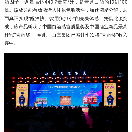
酒因子，含量高达440.7毫克/升，是普通白酒的10到100
倍。该成分能有效激活人体脱氢酶活性，加速酒精分解，从
而真正实现“醒酒快、饮用负担小”的完美体感。凭借此项突
破，该产品斩获了中国白酒感官质量奖及中国酒业新品最高
桂冠“青酌奖”。至此，山庄集团已累计七次将“青酌奖”收入
囊中。