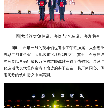
图|尤总颁发“酒体设计功勋”与“包装设计功勋”荣誉
同时，市场一线的英雄们也迎来了荣耀加冕。大会隆重
表彰了河北全省十大地级市“金牌代理商”。其中，石家庄纬
坤商贸以单品狂飙10万件的耀眼战绩夺得全省销冠。总经理
佟连增代表代理商发表了滚烫的实干宣言，将厂商同心、风
雨同舟的铁血情义推向高潮。