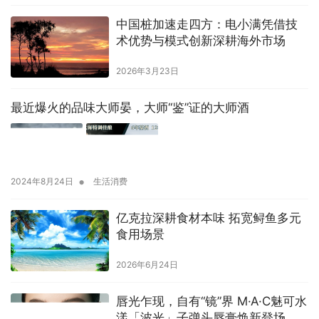
中国桩加速走四方：电小满凭借技
术优势与模式创新深耕海外市场
2026年3月23日
最近爆火的品味大师晏，大师“鉴”证的大师酒
•
2024年8月24日
生活消费
亿克拉深耕食材本味 拓宽鲟鱼多元
食用场景
2026年6月24日
唇光乍现，自有“镜”界 M·A·C魅可水
漾「波光」子弹头唇膏焕新登场