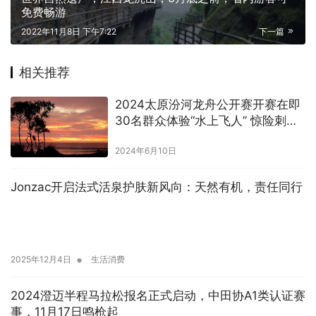
免费畅游
2022年11月8日 下午7:22
下一篇
相关推荐
2024太原汾河龙舟公开赛开赛在即
30名群众体验“水上飞人” 惊险刺
激！
2024年6月10日
Jonzac开启法式活泉护肤新风向：天然有机，责任同行
•
2025年12月4日
生活消费
2024澄迈半程马拉松报名正式启动，中田协A1类认证赛
事，11月17日鸣枪起