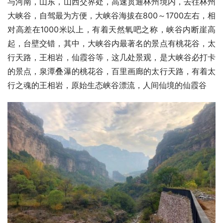
与河南，山东，山西交界处，高速贯通林州境内，去往林州
大峡谷，自驾最为方便，大峡谷海拔在800～1700左右，相
对高差在1000米以上，有着天然氧吧之称，峡谷内断崖高
起，台壁交错，其中，大峡谷内最著名的景点有桃花谷，太
行天路，王相岩，仙霞谷等，这几处景观，是大峡谷必打卡
的景点，泉潭叠瀑的桃花谷，百里画廊的太行天路，有着太
行之魂的王相岩，原始生态峡谷漂流，人间仙境的仙霞谷