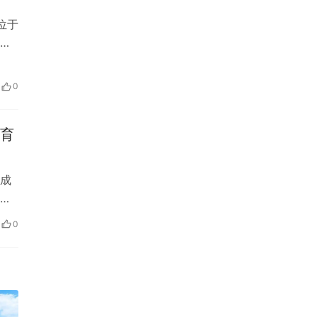
位于
庙
0
发育
成
们
0