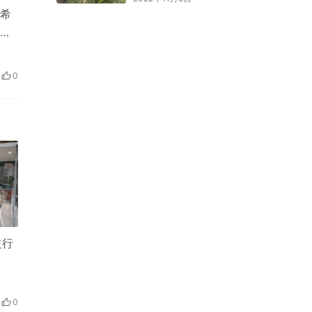
希
琳
0
益行
0