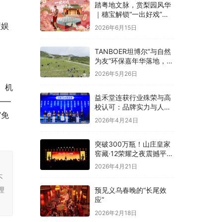
踏粤地文脉，赏梨园风华
｜穗宝解锁“一出好戏”文
化溯源之旅
型娱
2026年6月15日
TANBOER坦博尔“与自然
为友”环保嘉年华落地，构
建四季户外可持续实践
2026年5月26日
、机
益禾堂连获行业殊荣与高
——
校认可：品牌实力与人才
”免
战略双线并进
2026年4月24日
突破300万瓶！山庄皇家
窖藏·12荣耀之夜震撼平
泉，冀酒超级大单品强势
，
2026年4月21日
领航
不
理
预见义乌春晚的“长尾效
应”
2026年2月18日