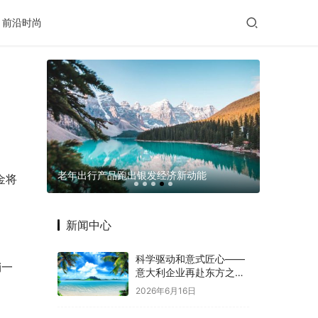
前沿时尚
宋城一梦
老年出行产品跑出银发经济新动能
完再决定
金将
新闻中心
科学驱动和意式匠心——
销一
意大利企业再赴东方之约
赋能意中大健康产业深度
2026年6月16日
融合