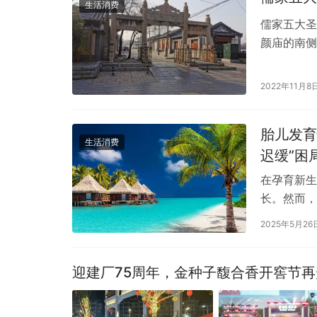
生活消费
儒家五大圣
颜庙的南侧
宇，为孔子
2022年11月8
胎儿发育
生活消费
迟缓”困
在孕育新生
长。然而，
生活中，导
2025年5月26
迎建厂75周年，金种子馥合香开窖节