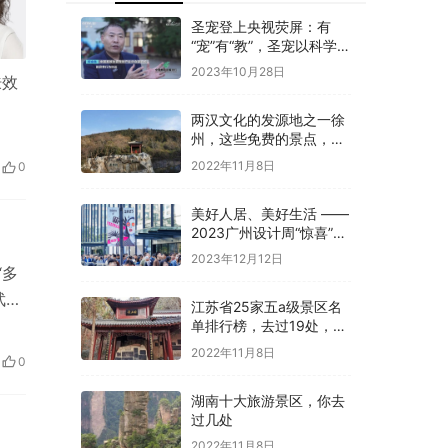
圣宠登上央视荧屏：有
“宠”有“教”，圣宠以科学训
导开启全新养宠体验
2023年10月28日
肤效
两汉文化的发源地之一徐
州，这些免费的景点，你
是否都去过
2022年11月8日
0
美好人居、美好生活 ——
2023广州设计周“惊喜”开
幕
2023年12月12日
“多
武术
江苏省25家五a级景区名
单排行榜，去过19处，才
算真正游过江苏
2022年11月8日
0
湖南十大旅游景区，你去
过几处
2022年11月8日