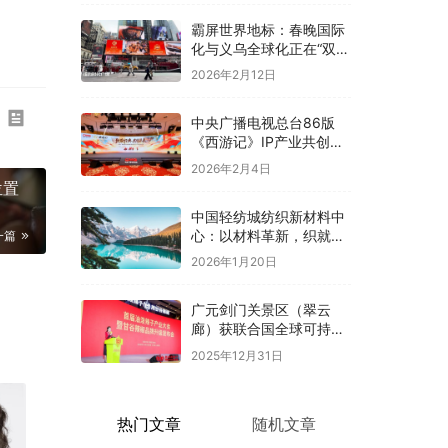
霸屏世界地标：春晚国际
化与义乌全球化正在“双向
奔赴”！
2026年2月12日
中央广播电视总台86版
《西游记》IP产业共创大
会在京举办
2026年2月4日
位置
中国轻纺城纺织新材料中
心：以材料革新，织就全
一篇
球纺织未来新图景
2026年1月20日
广元剑门关景区（翠云
廊）获联合国全球可持续
“地球家园”范例奖
2025年12月31日
热门文章
随机文章