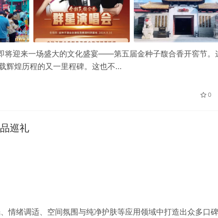
市即将迎来一场盛大的文化盛宴——第五届金种子馥合香开窖节。
5载辉煌历程的又一里程碑。这也不…
0
单品巡礼
 在睡眠、情绪调适、空间氛围与纯净护肤等应用领域中打造出众多口