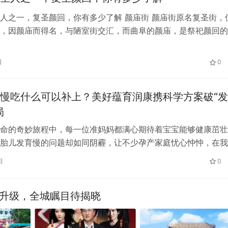
人之一，复圣颜回，你有多少了解 颜庙街 颜庙街原名复圣街，
，因颜庙而得名，与陋室街交汇，而曲阜的颜庙，是祭祀颜回的
最为得意的弟子，七十二贤人之首…
日
0
慢吃什么可以补上？美好蕴育润康携科学方案破“
局
命的奇妙旅程中，每一位准妈妈都满心期待着宝宝能够健康茁壮
胎儿发育慢的问题却如同阴霾，让不少孕产家庭忧心忡忡，在我
致胎儿发育慢的原因有很多，首当其冲…
日
0
再升级，全城瞩目待揭晓