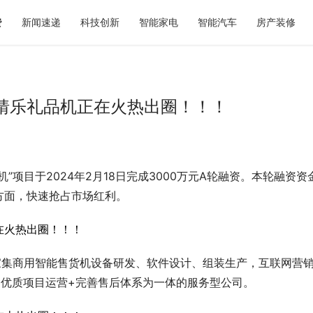
费
新闻速递
科技创新
智能家电
智能汽车
房产装修
猜乐礼品机正在火热出圈！！！
岛显瘦婚纱照选型参考：玛格摄影
与服务体系解析
义乌发展 “新” 经验
”项目于2024年2月18日完成3000万元A轮融资。本轮融资资
方面，快速抢占市场红利。
家集商用智能售货机设备研发、软件设计、组装生产，互联网营
+优质项目运营+完善售后体系为一体的服务型公司。