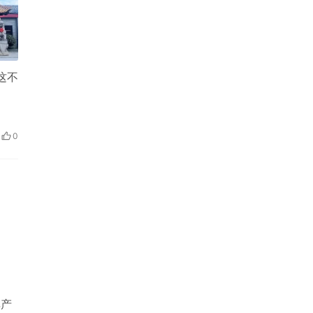
这不
0
碑产