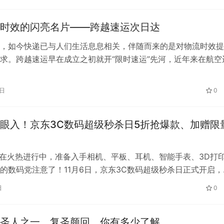
时效的闪亮名片——跨越速运次日达
，如今快递已与人们生活息息相关，伴随而来的是对物流时效提
求。跨越速运早在成立之初就开“限时速运”先河，近年来在航空
质与科技领域齐发力，如今已经可以…
0日
0
眼入！京东3C数码超级秒杀日5折抢爆款、加赠限
11正在火热进行中，准备入手相机、平板、耳机、智能手表、3D打
的数码党注意了！11月6日，京东3C数码超级秒杀日正式开启，
内拓竹、华为、索尼、小…
日
0
圣人之一，复圣颜回，你有多少了解