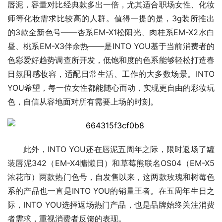
唇泥，容量对比经典款多出一倍，尤其适合职场女性、化妆
师等化妆需求比较高的人群。值得一提的是，3g装所推出
的3款全新色号——杏系EM-X1松阳光、肉桂系EM-X2水白
昼、桃系EM-X3伴余热——是INTO YOU基于当前消费者的
色彩爱好趋势调查所开发，低饱和度的色系能够轻松打造春
日氛围感妆容，适配日常生活、工作的大多数场景。INTO 
YOU希望，每一位女性都能随心而动，实现更自由的彩妆玩
色，自信从容地面对所有需要上场的时刻。
此外，INTO YOU还在唇泥五周年之际，限时返场了罐
装唇泥342（EM-X4慵懒日）和草莓熊联名OS04（EM-X5
浓花市）两款热门色号，自发售以来，这两款玫瑰和树莓色
系的产品也一直是INTO YOU的销量王者。在五周年生日之
际，INTO YOU选择返场热门产品，也是品牌始终关注消费
者需求，重视消费者反馈的表现。