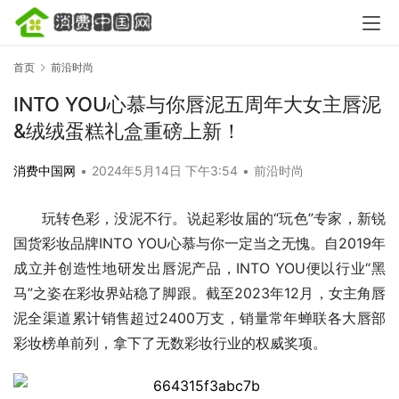
首页
前沿时尚
INTO YOU心慕与你唇泥五周年大女主唇泥
&绒绒蛋糕礼盒重磅上新！
消费中国网
•
2024年5月14日 下午3:54
•
前沿时尚
玩转色彩，没泥不行。说起彩妆届的“玩色”专家，新锐
国货彩妆品牌INTO YOU心慕与你一定当之无愧。自2019年
成立并创造性地研发出唇泥产品，INTO YOU便以行业“黑
马”之姿在彩妆界站稳了脚跟。截至2023年12月，女主角唇
泥全渠道累计销售超过2400万支，销量常年蝉联各大唇部
彩妆榜单前列，拿下了无数彩妆行业的权威奖项。