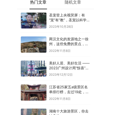
热门文章
随机文章
圣宠登上央视荧屏：有
“宠”有“教”，圣宠以科学训
导开启全新养宠体验
2023年10月28日
两汉文化的发源地之一徐
州，这些免费的景点，你
是否都去过
2022年11月8日
美好人居、美好生活 ——
2023广州设计周“惊喜”开
幕
2023年12月12日
江苏省25家五a级景区名
单排行榜，去过19处，才
算真正游过江苏
2022年11月8日
湖南十大旅游景区，你去