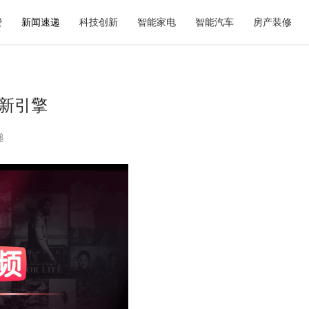
费
新闻速递
科技创新
智能家电
智能汽车
房产装修
长新引擎
递
奶茶如何选？暖燕现炖滋养给出
2026青岛显瘦婚纱照选型参考：
重新定义秋日仪式感
的专属方案与服务体系解析