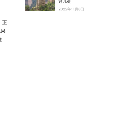
过几处
2022年11月8日
，正
配果
准