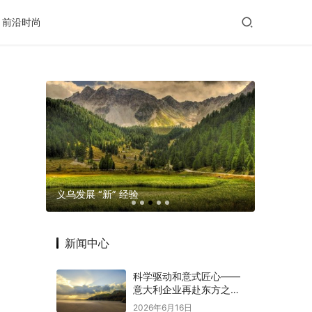
前沿时尚
玛格摄影
义乌发展 “新” 经验
老年出行
新闻中心
科学驱动和意式匠心——
意大利企业再赴东方之约
赋能意中大健康产业深度
2026年6月16日