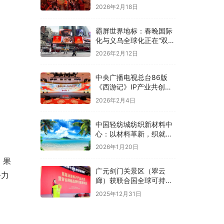
2026年2月18日
霸屏世界地标：春晚国际
化与义乌全球化正在“双向
奔赴”！
2026年2月12日
中央广播电视总台86版
《西游记》IP产业共创大
会在京举办
2026年2月4日
中国轻纺城纺织新材料中
心：以材料革新，织就全
球纺织未来新图景
2026年1月20日
，果
广元剑门关景区（翠云
务力
廊）获联合国全球可持续
“地球家园”范例奖
2025年12月31日