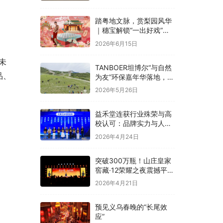
融合
踏粤地文脉，赏梨园风华
｜穗宝解锁“一出好戏”文
化溯源之旅
2026年6月15日
未
TANBOER坦博尔“与自然
品、
为友”环保嘉年华落地，构
建四季户外可持续实践
2026年5月26日
益禾堂连获行业殊荣与高
校认可：品牌实力与人才
战略双线并进
2026年4月24日
突破300万瓶！山庄皇家
窖藏·12荣耀之夜震撼平
泉，冀酒超级大单品强势
2026年4月21日
领航
预见义乌春晚的“长尾效
应”