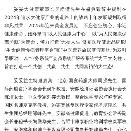
妥妥大健康董事长吴尚澧先生在盛典致辞中提到在
2024年追求大健康产业的道路上的战略十年发展规划取得
非凡成果，2025年迎来黄金发展期，不忘创业初心、牢记
健康使命，始终坚持“以人民健康为中心”，以“为人民健康保
驾护航”为使命，倾力打造“无梗人生 修复医疗健康品牌!以
“生命健康慢病管理平台”和“中医康养旅居度假基地”为双引
擎驱动，以“业务系统”“会员系统”“服务系统””为三大支柱，
旨在打造一个共创、共赢、共生、共同富裕的大生态!
妥妥益生特邀嘉宾：北京·国宴药膳大师周强先生、国
际药膳食疗学会会长侯平教授、安徽经济记者协会执行会长
陈洁女士、中医专家刘存光教授、整合医学专家卢峥专家、
国医名师夏克平教授、姚家寨修复医疗专家倪圣培院长、共
生集团总经理邹峰先生、安徽省健康促进与教育协会常务副
会长兼秘书长陶殿华先生、合肥市康泰职业培训学校秦军校
长、安徽祥和房地产开发有限公司董事长郑建勇先生、众亿