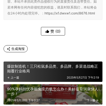
容。本站不承担此类作品侵权行为的直接责任及连带责任。如
若本网有任何内容侵犯您的权益，请及时联系我们，本站将会
在24小时内处理完毕。：
https://xf.dwxw1.com/8676.html
赞
(0)
生成海报
爆款制造机！三只松鼠多品类、多品牌、多渠道战略正
颠覆行业格局
上一篇
2025年5月27日 下午2:19
90%孕妈担忧孕期免疫力低怎么办！美好蕴育润康快人
一步！
2025年5月28日 下午3:27
下一篇