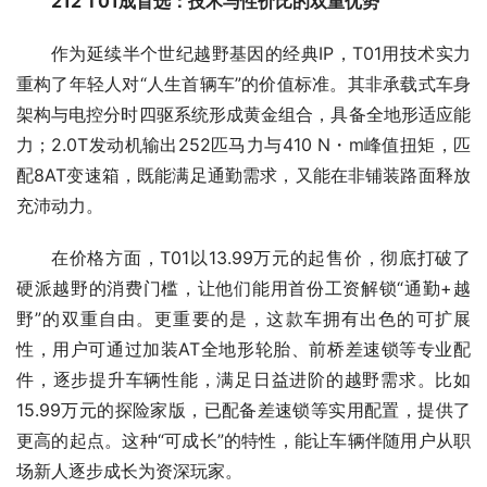
212 T
01成
首选：技术与性价比的双重优势
作为延续半个世纪越野基因的经典IP，T01用技术实力
重构了年轻人对“人生首辆车”的价值标准。其非承载式车身
架构与电控分时四驱系统形成黄金组合，具备全地形适应能
力；2.0T发动机输出252匹马力与410 N・m峰值扭矩，匹
配8AT变速箱，既能满足通勤需求，又能在非铺装路面释放
充沛动力。
在价格方面，T01以13.99万元的起售价，彻底打破了
硬派越野的消费门槛，让他们能用首份工资解锁“通勤+越
野”的双重自由。更重要的是，这款车拥有出色的可扩展
性，用户可通过加装AT全地形轮胎、前桥差速锁等专业配
件，逐步提升车辆性能，满足日益进阶的越野需求。比如
15.99万元的探险家版，已配备差速锁等实用配置，提供了
更高的起点。这种“可成长”的特性，能让车辆伴随用户从职
场新人逐步成长为资深玩家。