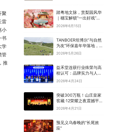
融合
踏粤地文脉，赏梨园风华
齐聚
｜穗宝解锁“一出好戏”文
长雷
化溯源之旅
2026年6月15日
惠小
一书
TANBOER坦博尔“与自然
为友”环保嘉年华落地，构
大学
建四季户外可持续实践
2026年5月26日
锁管
，推
益禾堂连获行业殊荣与高
校认可：品牌实力与人才
战略双线并进
2026年4月24日
突破300万瓶！山庄皇家
窖藏·12荣耀之夜震撼平
泉，冀酒超级大单品强势
2026年4月21日
领航
预见义乌春晚的“长尾效
应”