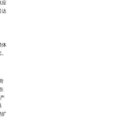
供应
司达
锁体
态。
营
在
锁产
基
销扩