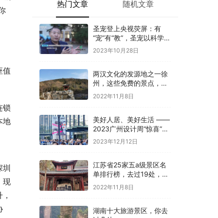
热门文章
随机文章
你
圣宠登上央视荧屏：有
“宠”有“教”，圣宠以科学训
导开启全新养宠体验
2023年10月28日
座值
两汉文化的发源地之一徐
州，这些免费的景点，你
是否都去过
2022年11月8日
连锁
美好人居、美好生活 ——
本地
2023广州设计周“惊喜”开
幕
2023年12月12日
江苏省25家五a级景区名
深圳
单排行榜，去过19处，才
、现
算真正游过江苏
2022年11月8日
升，
协
湖南十大旅游景区，你去