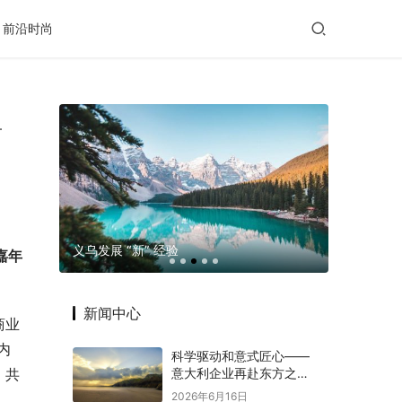
前沿时尚
商
玛格摄影
义乌发展 “新” 经验
老年出行
嘉年
新闻中心
商业
内
科学驱动和意式匠心——
意大利企业再赴东方之约
，共
赋能意中大健康产业深度
2026年6月16日