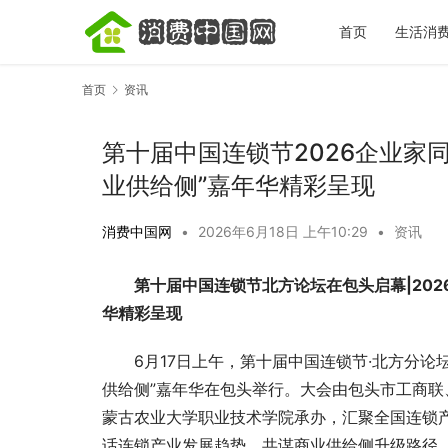
首页
生活消
首页
资讯
第十届中国连锁节2026企业家
业供给侧”嘉年华精彩呈现
消费中国网
•
2026年6月18日 上午10:29
•
资讯
宋城一梦越千年｜全场景文旅体验盘点，看
秋天第一杯
完再决定去不去
标准答案，
第十届中国连锁节北方论坛在包头启幕|202
华精彩呈现
6月17日上午，第十届中国连锁节·北方分论
供给侧”嘉年华在包头举行。大会由包头市工商
蒙古农业大学职业技术学院承办，汇聚全国连锁
话连锁产业发展趋势，共谋商业供给侧升级路径