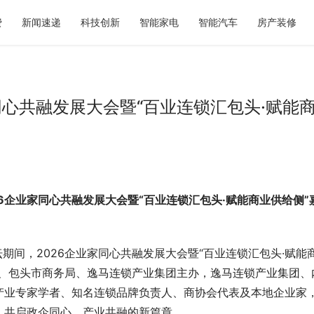
费
新闻速递
科技创新
智能家电
智能汽车
房产装修
同心共融发展大会暨“百业连锁汇包头·赋能
奶茶如何选？暖燕现炖滋养给出
2026青岛显瘦婚纱照选型参考：
重新定义秋日仪式感
的专属方案与服务体系解析
6企业家同心共融发展大会暨“百业连锁汇包头·赋能商业供给侧”
坛期间，2026企业家同心共融发展大会暨“百业连锁汇包头·赋能
联、包头市商务局、逸马连锁产业集团主办，逸马连锁产业集团、
产业专家学者、知名连锁品牌负责人、商协会代表及本地企业家
，共启政企同心、产业共融的新篇章。