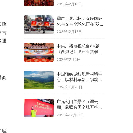
2026年2月18日
霸屏世界地标：春晚国际
和政
化与义乌全球化正在“双向
奔赴”！
蒙古
2026年2月12日
沟通
中央广播电视总台86版
《西游记》IP产业共创大
会在京举办
2026年2月4日
中国轻纺城纺织新材料中
是商
心：以材料革新，织就全
球纺织未来新图景
2026年1月20日
广元剑门关景区（翠云
廊）获联合国全球可持续
“地球家园”范例奖
2025年12月31日
和城