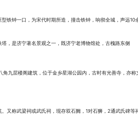
型铁钟一口，为宋代时期所造，撞击铁钟，响彻全城，声远10
铁塔，是济宁著名景观之一，既济宁老博物馆处，古槐路东侧
为八角九层楼阁建筑，位于金乡星湖公园内，古时有光善寺，亦称
。又称武梁祠或武氏祠，现存双石阙，1对石狮，2通武氏碑等