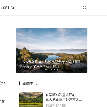
前沿时尚
滋养给出
2026青岛显瘦婚纱照选型参考：玛格摄影
的专属方案与服务体系解析
义乌发展 “
现地
新闻中心
科学驱动和意式匠心——
意大利企业再赴东方之约
文化
赋能意中大健康产业深度
2026年6月16日