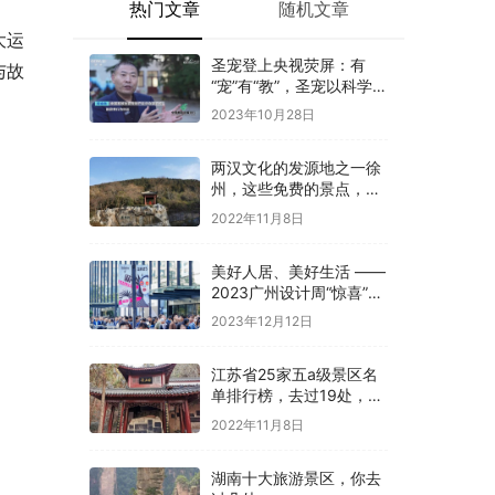
热门文章
随机文章
大运
圣宠登上央视荧屏：有
与故
“宠”有“教”，圣宠以科学训
导开启全新养宠体验
2023年10月28日
两汉文化的发源地之一徐
州，这些免费的景点，你
是否都去过
2022年11月8日
美好人居、美好生活 ——
2023广州设计周“惊喜”开
幕
2023年12月12日
江苏省25家五a级景区名
单排行榜，去过19处，才
算真正游过江苏
2022年11月8日
湖南十大旅游景区，你去