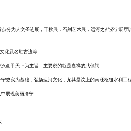
看点分为人文圣迹展，千秋展，石刻艺术展，运河之都济宁展厅
区文化及名胜古迹等
宁汉画甲天下为主旨，主要说的就是嘉祥的武侯祠
济宁史实为基础，弘扬运河文化，尤其是汶上的南旺枢纽水利工
从中展现美丽济宁
放