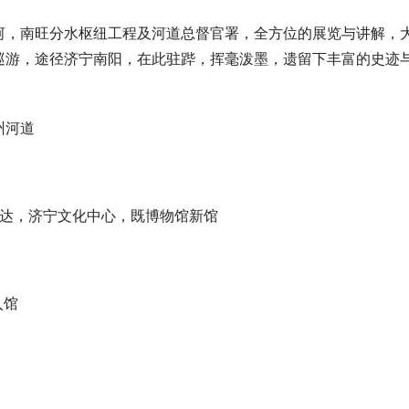
河，南旺分水枢纽工程及河道总督官署，全方位的展览与讲解，
巡游，途径济宁南阳，在此驻跸，挥毫泼墨，遗留下丰富的史迹
州河道
到达，济宁文化中心，既博物馆新馆
入馆