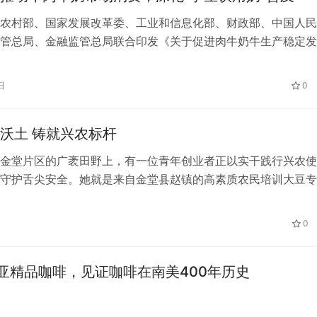
农村部、国家发展改革委、工业和信息化部、财政部、中国人民
管总局、金融监管总局联合印发《关于促进肉牛奶牛生产稳定发
以下简称《通知》），对稳定肉牛奶牛…
日
0
沃土 铸就兴农标杆
金堂片区的广袤田野上，有一位青年创业者正以实干践行兴农使
守护舌尖安全。她就是来自金堂县赵镇的高素质农民培训大豆专
，成都金供优选农业发展有限公司创始人…
0
比亚精品咖啡，见证咖啡在南美400年历史