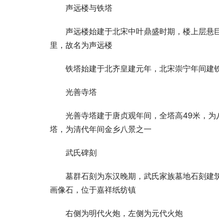
声远楼与铁塔
声远楼始建于北宋中叶鼎盛时期，楼上层悬巨
里，故名为声远楼
铁塔始建于北齐皇建元年，北宋崇宁年间建
光善寺塔
光善寺塔建于唐贞观年间，全塔高49米，
塔，为清代年间金乡八景之一
武氏碑刻
墓群石刻为东汉晚期，武氏家族墓地石刻建筑
画像石，位于嘉祥纸纺镇
右侧为明代火炮，左侧为元代火炮