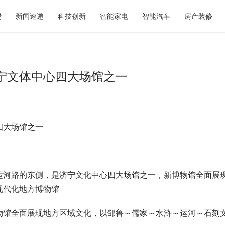
费
新闻速递
科技创新
智能家电
智能汽车
房产装修
宁文体中心四大场馆之一
四大场馆之一
千年｜全场景文旅体验盘点，看
秋天第一杯奶茶如何选？暖燕现炖
不去
标准答案，重新定义秋日仪式感
运河路的东侧，是济宁文化中心四大场馆之一，新博物馆全面展
现代化地方博物馆
物馆全面展现地方区域文化，以邹鲁～儒家～水浒～运河～石刻