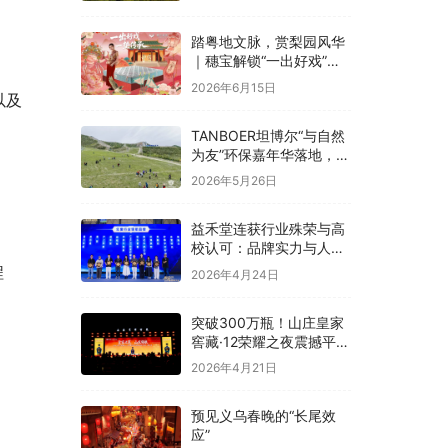
融合
踏粤地文脉，赏梨园风华
｜穗宝解锁“一出好戏”文
化溯源之旅
2026年6月15日
以及
TANBOER坦博尔“与自然
为友”环保嘉年华落地，构
建四季户外可持续实践
2026年5月26日
益禾堂连获行业殊荣与高
校认可：品牌实力与人才
战略双线并进
程
2026年4月24日
突破300万瓶！山庄皇家
窖藏·12荣耀之夜震撼平
泉，冀酒超级大单品强势
2026年4月21日
领航
预见义乌春晚的“长尾效
应”