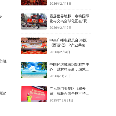
2026年2月18日
霸屏世界地标：春晚国际
余
化与义乌全球化正在“双向
奔赴”！
2026年2月12日
中央广播电视总台86版
《西游记》IP产业共创大
会在京举办
2026年2月4日
文峰
中国轻纺城纺织新材料中
心：以材料革新，织就全
球纺织未来新图景
2026年1月20日
广元剑门关景区（翠云
祠堂
廊）获联合国全球可持续
“地球家园”范例奖
2025年12月31日