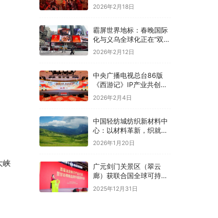
2026年2月18日
霸屏世界地标：春晚国际
化与义乌全球化正在“双向
奔赴”！
2026年2月12日
中央广播电视总台86版
《西游记》IP产业共创大
会在京举办
2026年2月4日
中国轻纺城纺织新材料中
心：以材料革新，织就全
球纺织未来新图景
2026年1月20日
大峡
广元剑门关景区（翠云
廊）获联合国全球可持续
“地球家园”范例奖
2025年12月31日