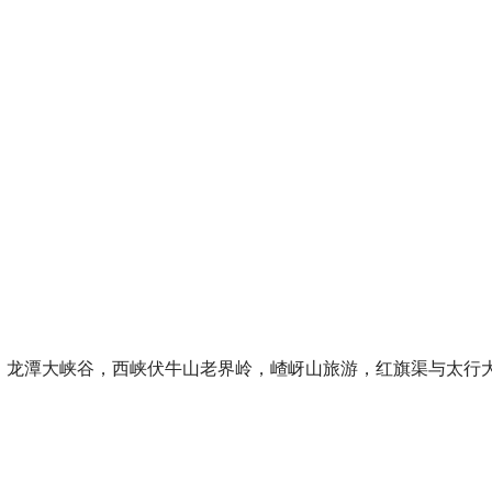
，龙潭大峡谷，西峡伏牛山老界岭，嵖岈山旅游，红旗渠与太行