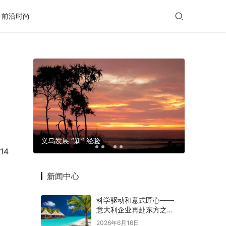
前沿时尚
玛格摄影
义乌发展 “新” 经验
老年出行
14
新闻中心
科学驱动和意式匠心——
意大利企业再赴东方之约
赋能意中大健康产业深度
2026年6月16日