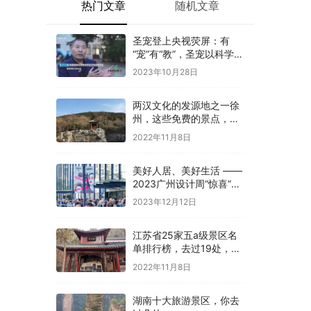
热门文章
随机文章
圣宠登上央视荧屏：有
“宠”有“教”，圣宠以科学训
导开启全新养宠体验
2023年10月28日
两汉文化的发源地之一徐
州，这些免费的景点，你
是否都去过
2022年11月8日
美好人居、美好生活 ——
2023广州设计周“惊喜”开
幕
2023年12月12日
江苏省25家五a级景区名
单排行榜，去过19处，才
算真正游过江苏
2022年11月8日
湖南十大旅游景区，你去