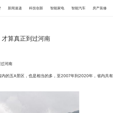
费
新闻速递
科技创新
智能家电
智能汽车
房产装修
，才算真正到过河南
到过河南
奶茶如何选？暖燕现炖滋养给出
2026青岛显瘦婚纱照选型参考：
重新定义秋日仪式感
的专属方案与服务体系解析
的五A景区，也是相当的多，至2007年到2020年，省内共有