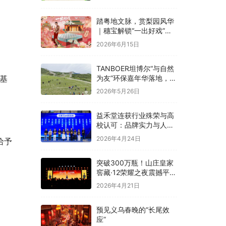
融合
踏粤地文脉，赏梨园风华
｜穗宝解锁“一出好戏”文
化溯源之旅
2026年6月15日
TANBOER坦博尔“与自然
为友”环保嘉年华落地，构
基
建四季户外可持续实践
2026年5月26日
益禾堂连获行业殊荣与高
校认可：品牌实力与人才
战略双线并进
2026年4月24日
给予
突破300万瓶！山庄皇家
窖藏·12荣耀之夜震撼平
泉，冀酒超级大单品强势
2026年4月21日
领航
预见义乌春晚的“长尾效
应”