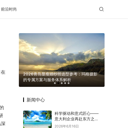
前沿时尚
日在
滋养给出
2026青岛显瘦婚纱照选型参考：玛格摄影
的专属方案与服务体系解析
义乌发展 “
新闻中心
的
科学驱动和意式匠心——
研
意大利企业再赴东方之约
品深
赋能意中大健康产业深度
2026年6月16日