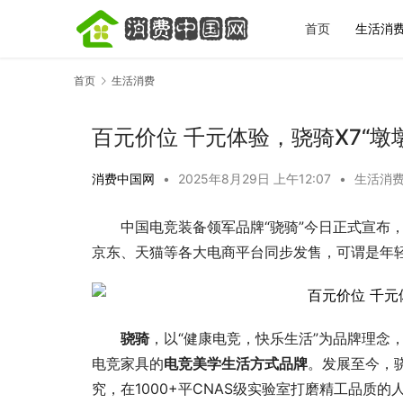
首页
生活消
首页
生活消费
百元价位 千元体验，骁骑X7“墩
消费中国网
•
2025年8月29日 上午12:07
•
生活消
中国电竞装备领军品牌“骁骑”今日正式宣布
宋城一梦越
完再决定去
京东、天猫等各大电商平台同步发售，可谓是年
骁骑
，以“健康电竞，快乐生活”为品牌理念
电竞家具的
电竞美学
生活方式品牌
。发展至今，
究，在1000+平CNAS级实验室打磨精工品