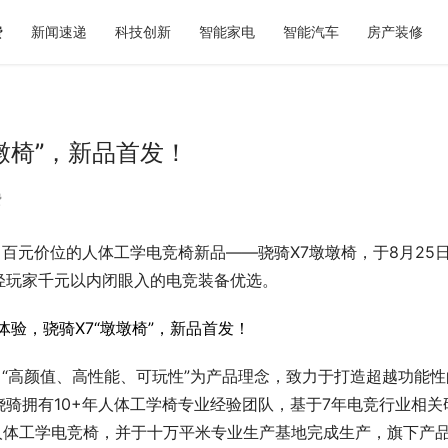
费
新闻速递
科技创新
智能家电
智能汽车
房产装修
墩椅”，新品首发！
费
，百元价位的人体工学电竞椅新品——骁骑X7墩墩椅，于8月25
千年｜全场景文旅体验盘点，看
秋天第一杯奶茶如何选？暖燕现炖
不去
标准答案，重新定义秋日仪式感
轻玩家千元以内闭眼入的电竞装备优选。
，“高颜值、高性能、可玩性”为产品理念，致力于打造超越功能性
骁骑拥有10+年人体工学椅专业经验团队，基于7年电竞行业相关
质的人体工学电竞椅，并于十万平米专业生产基地完成生产，旗下产