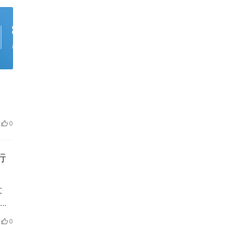
0
行
文
费
0