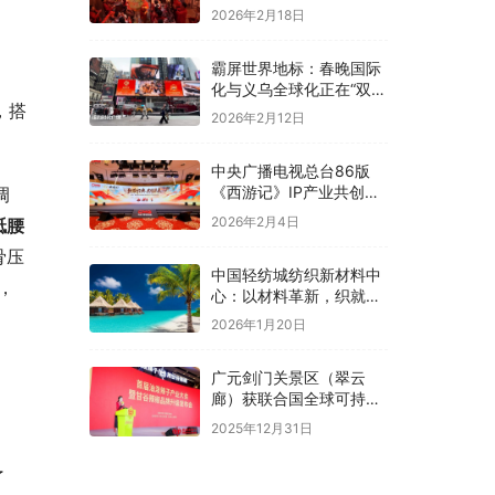
2026年2月18日
霸屏世界地标：春晚国际
化与义乌全球化正在“双向
，搭
奔赴”！
2026年2月12日
中央广播电视总台86版
《西游记》IP产业共创大
调
会在京举办
2026年2月4日
骶
腰
骨压
中国轻纺城纺织新材料中
，
心：以材料革新，织就全
球纺织未来新图景
2026年1月20日
广元剑门关景区（翠云
廊）获联合国全球可持续
“地球家园”范例奖
2025年12月31日
了