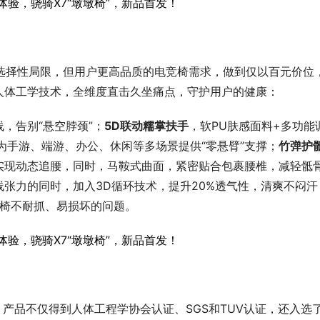
可选择性局限，但用户更高品质的电竞椅需求，做到仅以百元价位
人体工学技术，全维度直击久坐痛点，守护用户的健康：
，告别“悬空脖颈”；
5D联动
糯
掌扶手
，软PU肤感面料+多功能
，为手游、端游、办公、休闲等多场景提供“零悬臂”支撑；
竹弹护
实现动态追腰，同时，马鞍式曲面，紧密贴合包裹腰椎，减轻骶
张力的同时，加入3D循环技术，提升20%透气性，清爽不闷汗
座椅不耐抓、易损坏的问题。
，产品不仅得到人体工程学协会认证、SGS和TUV认证，还入选