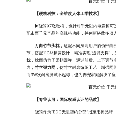
【硬核科技：全维度人体工学技术】
▶骁骑X7墩墩椅，也针对千元以内电竞椅
配市面千元产品的高规格功能，并创新搭载多项
万向
竹节头
枕，
适配不同身高用户的颈部曲线
节，搭配11CM超宽设计，精准实现“追臂支撑”
枕
，枕面仿竹子柔韧回弹，通过前后、上下调节
力；
竹丝弹力网
，仿竹丝耐磨编织工艺，增强网线
而3W次耐磨测试不起球，也为养宠家庭解决了
【专业认可：国际权威认证的品质】
骁骑作为“EDG无畏契约分部”指定用椅品牌