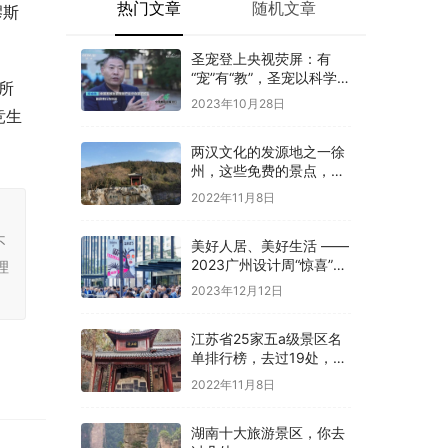
热门文章
随机文章
缪斯
圣宠登上央视荧屏：有
“宠”有“教”，圣宠以科学训
所
导开启全新养宠体验
2023年10月28日
竞生
两汉文化的发源地之一徐
州，这些免费的景点，你
是否都去过
2022年11月8日
，
不
美好人居、美好生活 ——
2023广州设计周“惊喜”开
理
幕
2023年12月12日
江苏省25家五a级景区名
单排行榜，去过19处，才
算真正游过江苏
2022年11月8日
湖南十大旅游景区，你去