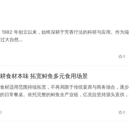
，自 1982 年创立以来，始终深耕于芳香疗法的科研与应用。作为
通过大自然…
0
耕食材本味 拓宽鲟鱼多元食用场景
食材适用范围持续拓宽，不再局限于传统宴席与商务场合，逐步
的日常餐桌。依托完整的鲟鱼全产业链，亿克拉坚持源头直供，
风味与营养价值，持续探索多元化食用…
日
0