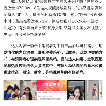
截止6月17日话题#替身文学的风还是吹到了网购圈，
播放量1070.3w，8位达人视频持续发酵，助推话题最高热
度值达461.4万，最高登种草榜TOP8，累计在榜时长近48
小时，最高在看达487.2w，并成功吸引自来水参与活动。
话题页中有少量自来水带“替身文学”话题或文案发布视频，
主动引领买平替热潮发酵。
达人内容准确击中消费者对平替产品的认可和需求，
用
剧情化的内容洞察、展现消费趋势，以故事、戏剧冲突的方
式，与消费者心理实现深层共鸣。借助达人内容，选取匹配
度和热度较高的达人参与其中，整体互动话题的流量水位被
迅速拉高。引流、蓄水，是精准种草的有效铺垫。