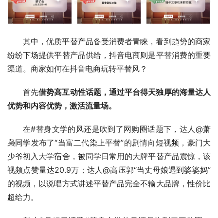
其中，优质平替产品备受消费者青睐，看到趋势的商家
纷纷下场提供平替产品供给，抖音电商则是平替消费的重要
渠道。商家如何在抖音电商玩转平替风？
首先
借势高互动性话题，通过平台得天独厚的海量达人
优势和内容优势，激活流量场。
在#替身文学的风还是吹到了网购圈话题下，达人@萧
枭同学发布了“当富二代染上平替”的剧情向短视频，豪门大
少爷初入大学宿舍，被同学日常用的大牌平替产品震惊，该
视频点赞量达20.9万；达人@高压郭“当丈母娘遇到婆婆妈”
的视频，以说唱方式讲述平替产品完全不输大品牌，性价比
超给力。