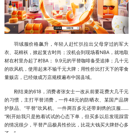
羽绒服价格飙升，年轻人赶忙扒拉出父母穿过的军大
衣、花棉袄，掀起复古时尚；没机会到现场看NBA，就地取
材在村里办起了村BA； 9.9元的平替咖啡备受追捧；几十元
的吹风机，使用起来不输千元大牌；用性价比打天下的零食
量贩店，已经做成万店规模遍布中国县域。
刚结束的618，消费者张女士一改从前要花费大几千元
的习惯，主打平替消费，一件48元的防晒衣、某国产品牌
护肤品、“平替”吹风机、一件两百多元还带刺绣的汉服……
“刚开始我只是抱着试试的心态下单，但买多以后发现踩雷
的情况很少，平替产品极具性价比，比花大钱买大牌舒心多
了。”