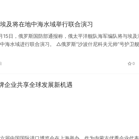
埃及将在地中海水域举行联合演习
月15日，俄罗斯国防部通报称，俄太平洋舰队海军编队将与埃及
中海水域进行联合演习。 △俄罗斯“沙波什尼科夫元帅”号护卫
 俄方参演舰艇为“瓦良格”号导…
日
0
牌企业共享全球发展新机遇
题的第六届中国国际进口博览会在上海举办。作为内蒙古优秀企业代