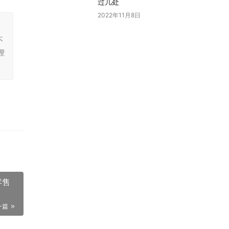
过几处
2022年11月8日
，
不
理
零售
一篇