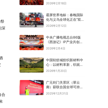
2026年2月18日
霸屏世界地标：春晚国际
化与义乌全球化正在“双向
的祭
奔赴”！
2026年2月12日
的深
中央广播电视总台86版
《西游记》IP产业共创大
会在京举办
2026年2月4日
酒
中国轻纺城纺织新材料中
定
心：以材料革新，织就全
球纺织未来新图景
2026年1月20日
广元剑门关景区（翠云
廊）获联合国全球可持续
“地球家园”范例奖
2025年12月31日
略合
未