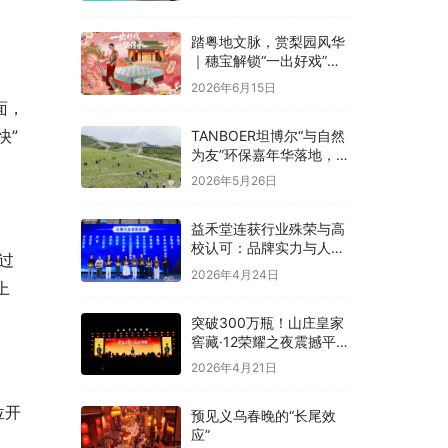
融合
踏粤地文脉，赏梨园风华
｜穗宝解锁“一出好戏”文
化溯源之旅
2026年6月15日
面，
快”
TANBOER坦博尔“与自然
为友”环保嘉年华落地，构
建四季户外可持续实践
2026年5月26日
益禾堂连获行业殊荣与高
校认可：品牌实力与人才
过
战略双线并进
2026年4月24日
上
突破300万瓶！山庄皇家
窖藏·12荣耀之夜震撼平
泉，冀酒超级大单品强势
2026年4月21日
领航
位开
预见义乌春晚的“长尾效
应”