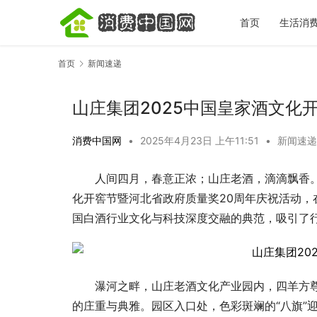
首页
生活消
首页
新闻速递
山庄集团2025中国皇家酒文化
消费中国网
•
2025年4月23日 上午11:51
•
新闻速递
人间四月，春意正浓；山庄老酒，滴滴飘香。4月
2026青
影的服务模
化开窖节暨河北省政府质量奖20周年庆祝活动
国白酒行业文化与科技深度交融的典范，吸引了
瀑河之畔，山庄老酒文化产业园内，四羊方
的庄重与典雅。园区入口处，色彩斑斓的“八旗”