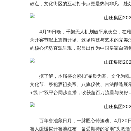
鼓点，文化街区的互动打卡点更是热闹非凡，处
4月19日晚，千架无人机划破平泉夜空，在璀
为开窖节献上震撼开场。这场科技与艺术的完美演
的核心优势直观呈现，彰显出作为中国皇家白酒
据了解，本届盛会紧扣“品质为基、文化为魂
文化节、祭祀酒祖炎帝、八旗仪仗、古法酿造展示
+线下”双平台同步直播，收获超百万流量与良好
百年窖池藏日月，一脉匠心铸酒魂。4月20
窖人缓缓揭开窖池红布，备受期待的谷雨“头魁酒