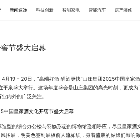
费
新闻速递
科技创新
智能家电
智能汽车
房产装修
开窖节盛大启幕
19 – 20日，“高端好酒 醒酒更快”山庄集团2025中国皇家
岛大码婚纱摄影选型参考：玛格摄
2026青岛显瘦婚纱照选型参考：
式与价格体系
的专属方案与服务体系解析
，在平泉盛大举行。这场年度盛会是山庄集团的高光时刻，更成为
行业内外的广泛关注。
尊造型的综合办公楼与羽觞形态的博物馆遥相呼应，尽显皇家酒
迎风招展，明黄色签到展板前人流如织，身着盛装的姑娘们敲响