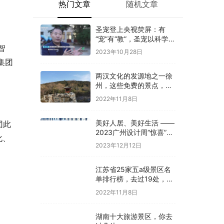
热门文章
随机文章
圣宠登上央视荧屏：有
“宠”有“教”，圣宠以科学训
智
导开启全新养宠体验
2023年10月28日
集团
两汉文化的发源地之一徐
州，这些免费的景点，你
是否都去过
2022年11月8日
美好人居、美好生活 ——
团此
2023广州设计周“惊喜”开
化、
幕
2023年12月12日
江苏省25家五a级景区名
单排行榜，去过19处，才
算真正游过江苏
2022年11月8日
湖南十大旅游景区，你去