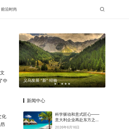
前沿时尚
酒文
玛格摄影
义乌发展 “新” 经验
老年出行
了中
新闻中心
科学驱动和意式匠心——
文化
意大利企业再赴东方之约
激昂
赋能意中大健康产业深度
2026年6月16日