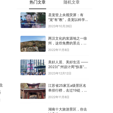
热门文章
随机文章
圣宠登上央视荧屏：有
“宠”有“教”，圣宠以科学训
导开启全新养宠体验
2023年10月28日
两汉文化的发源地之一徐
州，这些免费的景点，你
是否都去过
2022年11月8日
美好人居、美好生活 ——
2023广州设计周“惊喜”开
幕
2023年12月12日
生
江苏省25家五a级景区名
单排行榜，去过19处，才
搭
算真正游过江苏
2022年11月8日
关
湖南十大旅游景区，你去