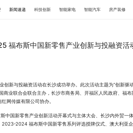
费
新闻速递
科技创新
智能家电
智能汽车
房产装修
025 福布斯中国新零售产业创新与投融资活
千年｜全场景文旅体验盘点，看
秋天第一杯奶茶如何选？暖燕现炖
不去
标准答案，重新定义秋日仪式感
零售产业创新与投融资活动在长沙成功举办。此次活动主题为“创新驱动
中国商业联合会联合主办，长沙市商务局、开福区人民政府、福布
南红网传媒有限公司协办。
布斯中国新零售产业创新活动开幕式与主体大会、长沙内外贸一
023-2024 福布斯中国新零售系列评选授牌仪式、澳大利亚