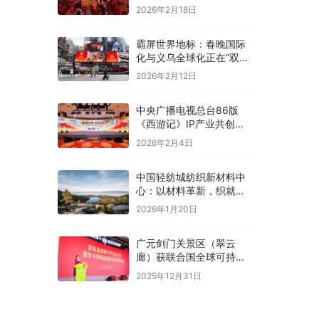
2026年2月18日
霸屏世界地标：春晚国际
化与义乌全球化正在“双向
奔赴”！
2026年2月12日
中央广播电视总台86版
《西游记》IP产业共创大
会在京举办
2026年2月4日
中国轻纺城纺织新材料中
心：以材料革新，织就全
球纺织未来新图景
2026年1月20日
广元剑门关景区（翠云
廊）获联合国全球可持续
“地球家园”范例奖
2025年12月31日