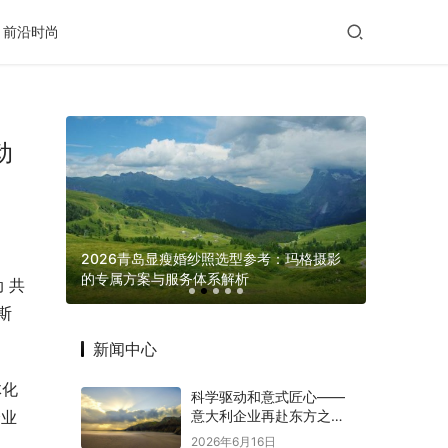
前沿时尚
动
滋养给出
2026青岛显瘦婚纱照选型参考：玛格摄影
的专属方案与服务体系解析
义乌发展 “
 共
斯
新闻中心
体化
科学驱动和意式匠心——
意大利企业再赴东方之约
企业
赋能意中大健康产业深度
2026年6月16日