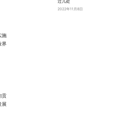
过几处
2022年11月8日
实施
业界
均贡
发展