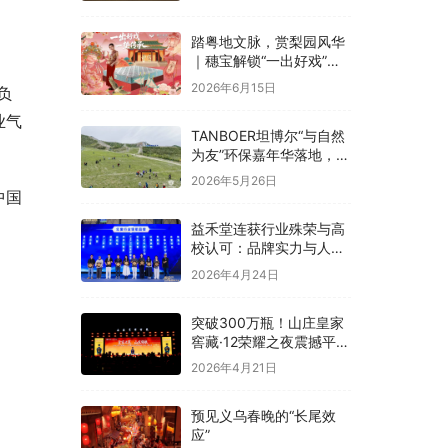
融合
踏粤地文脉，赏梨园风华
｜穗宝解锁“一出好戏”文
化溯源之旅
2026年6月15日
负
业气
TANBOER坦博尔“与自然
为友”环保嘉年华落地，构
建四季户外可持续实践
2026年5月26日
中国
益禾堂连获行业殊荣与高
校认可：品牌实力与人才
战略双线并进
2026年4月24日
突破300万瓶！山庄皇家
窖藏·12荣耀之夜震撼平
泉，冀酒超级大单品强势
2026年4月21日
领航
预见义乌春晚的“长尾效
应”