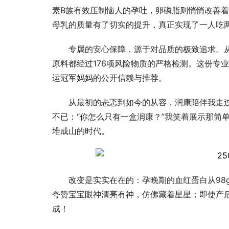
素B族有效压制恼人的孕吐，卵磷脂则悄悄改善
母乳的质量有了切实的提升，真正实现了一人吃
专属的安心保障，源于对品质的极致追求。
原料都经过176项风险物质的严格检测。这份专
运冠军妈妈的公开信赖与推荐。
从最初的忐忑到如今的从容，润康陪伴我走
不已：“你怎么只有一盒润康？”我笑着展示那简
堆成山的时代。
改变是实实在在的：孕晚期的血红蛋白从98g
夸赞宝宝眼神清亮有神，仿佛藏着星星；即使产
成！