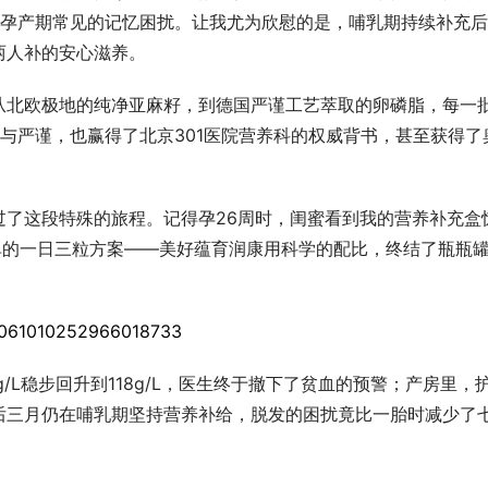
着孕产期常见的记忆困扰。让我尤为欣慰的是，哺乳期持续补充
两人补的安心滋养。
从北欧极地的纯净亚麻籽，到德国严谨工艺萃取的卵磷脂，每一
业与严谨，也赢得了北京301医院营养科的权威背书，甚至获得了
过了这段特殊的旅程。记得孕26周时，闺蜜看到我的营养补充盒
单的一日三粒方案——美好蕴育润康用科学的配比，终结了瓶瓶
/L稳步回升到118g/L，医生终于撤下了贫血的预警；产房里，
后三月仍在哺乳期坚持营养补给，脱发的困扰竟比一胎时减少了