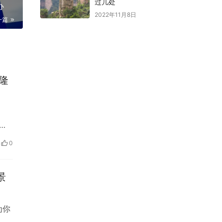
过几处
办
2022年11月8日
一篇
隆
最
0
景
为你
不