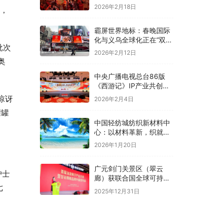
2026年2月18日
后，
霸屏世界地标：春晚国际
化与义乌全球化正在“双向
批次
奔赴”！
2026年2月12日
奥
中央广播电视总台86版
《西游记》IP产业共创大
会在京举办
惊讶
2026年2月4日
罐罐
中国轻纺城纺织新材料中
心：以材料革新，织就全
球纺织未来新图景
2026年1月20日
广元剑门关景区（翠云
护士
廊）获联合国全球可持续
七
“地球家园”范例奖
2025年12月31日