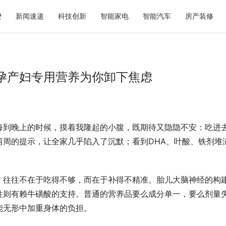
费
新闻速递
科技创新
智能家电
智能汽车
房产装修
孕产妇专用营养为你卸下焦虑
每到晚上的时候，摸着我隆起的小腹，既期待又隐隐不安：吃进
岛大码婚纱摄影选型参考：玛格摄
2026青岛显瘦婚纱照选型参考：
式与价格体系
的专属方案与服务体系解析
两周的提示，让全家几乎陷入了沉默；看到DHA、叶酸、铁剂堆
，往往不在于吃得不够，而在于补得不精准。胎儿大脑神经的构
性则有赖牛磺酸的支持。普通的营养品要么成分单一，要么剂量
能无形中加重身体的负担。