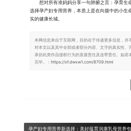
想对所有准妈妈分享一句肺腑之言：孕育生
选择孕产妇专用营养，本质上是在向腹中的小生
实的健康长城。
本网信息来自于互联网，目的在于传递更多信息，并
对本文以及其中全部或者部分内容、文字的真实性、
承担此类作品侵权行为的直接责任及连带责任。如若
完毕。：
https://xf.dwxw1.com/8709.html
孕产妇专用营养新选择：美好蕴育润康乳母营养