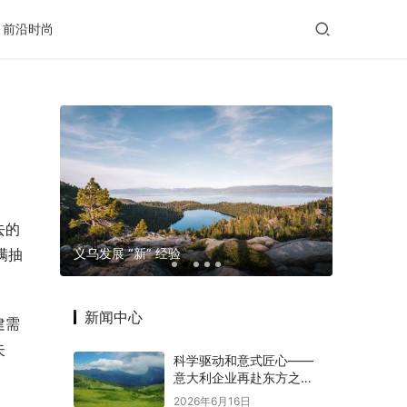
前沿时尚
去的
玛格摄影
义乌发展 “新” 经验
老年出行
满抽
新闻中心
建需
失
科学驱动和意式匠心——
意大利企业再赴东方之约
赋能意中大健康产业深度
2026年6月16日