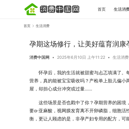
首页
生活消
首页
生活消费
孕期这场修行，让美好蕴育润康
消费中国网
•
2025年6月10日 上午11:22
•
生活消费
怀孕后，我的生活就被甜蜜与忐忑填满了。
2026青
影的服务模
营养，真的能被宝宝吸收吗？产检单上胎儿偏小
屉，却担心成分冲突或过量……
这些场景是否也戳中了你？孕期营养的困境
要α-亚麻酸，视网膜发育离不开卵磷脂，细胞活
衡，更让人顾虑的是，非孕产妇专用的配方，可