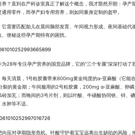
营养？直到在产科诊室真正了解这个概念，我才豁然开朗：孕产
是通用零件，而孕产妇专用营养，则如同量身定制的盔甲。
；它需要匹配胎儿在晨间脑部发育、午间视力形成、夜间基础代
血、便秘这些孕产期特有的困扰。
为28年专注孕产营养的国货品牌，它的“三个专属”深深打动了
每天清晨，1号粒胶囊带来800mg黄金纯度的α-亚麻酸（它能
裂的黄金期；午间服用的2号粒胶囊，200mg α-亚麻酸、卵磷
添砖加瓦；而晚间的3号片剂，则以叶酸、牛磺酸协同铁、锌、
、水肿等不适。
靶向应对孕期隐形危机。叶酸守护着宝宝远离出生缺陷的风险，