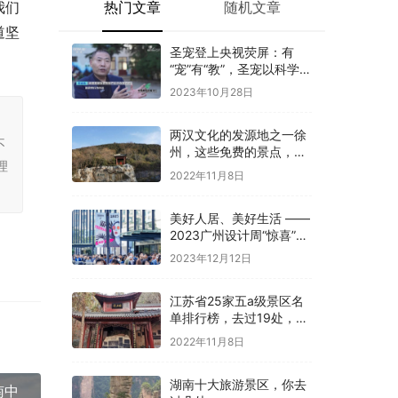
热门文章
随机文章
我们
道坚
圣宠登上央视荧屏：有
“宠”有“教”，圣宠以科学训
导开启全新养宠体验
2023年10月28日
，
两汉文化的发源地之一徐
不
州，这些免费的景点，你
理
是否都去过
2022年11月8日
美好人居、美好生活 ——
2023广州设计周“惊喜”开
幕
2023年12月12日
江苏省25家五a级景区名
单排行榜，去过19处，才
算真正游过江苏
2022年11月8日
湖南十大旅游景区，你去
南中