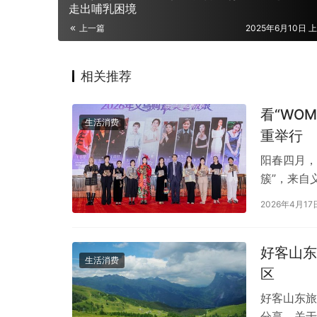
走出哺乳困境
上一篇
2025年6月10日 上
相关推荐
看“WO
生活消费
重举行
阳春四月，
簇”，来自
美老板娘颁
2026年4月17
好客山东
生活消费
区
好客山东旅
分享，关于