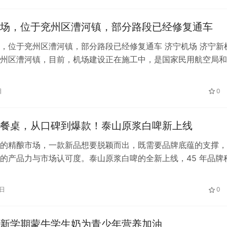
场，位于兖州区漕河镇，部分路段已经修复通车
，位于兖州区漕河镇，部分路段已经修复通车 济宁机场 济宁新
州区漕河镇，目前，机场建设正在施工中，是国家民用航空局和
20年重点推进的机场项目，预计在…
日
0
餐桌，从口碑到爆款！泰山原浆白啤新上线
的精酿市场，一款新品想要脱颖而出，既需要品牌底蕴的支撑，
的产品力与市场认可度。泰山原浆白啤的全新上线，45 年品牌
产实力，用实力诠释 “国产精酿的…
1日
0
新学期蒙牛学生奶为青少年营养加油