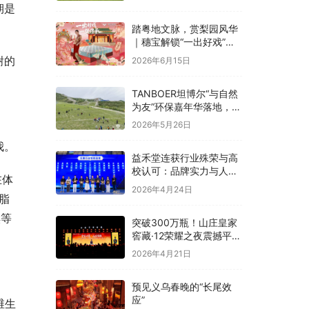
融合
期是
踏粤地文脉，赏梨园风华
｜穗宝解锁“一出好戏”文
化溯源之旅
谢的
2026年6月15日
TANBOER坦博尔“与自然
为友”环保嘉年华落地，构
建四季户外可持续实践
2026年5月26日
我。
益禾堂连获行业殊荣与高
校认可：品牌实力与人才
在体
战略双线并进
2026年4月24日
脂
碘等
突破300万瓶！山庄皇家
窖藏·12荣耀之夜震撼平
泉，冀酒超级大单品强势
2026年4月21日
领航
预见义乌春晚的“长尾效
应”
维生