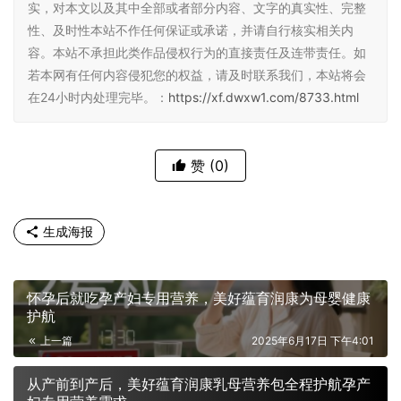
实，对本文以及其中全部或者部分内容、文字的真实性、完整
性、及时性本站不作任何保证或承诺，并请自行核实相关内
容。本站不承担此类作品侵权行为的直接责任及连带责任。如
若本网有任何内容侵犯您的权益，请及时联系我们，本站将会
在24小时内处理完毕。：
https://xf.dwxw1.com/8733.html
赞
(0)
生成海报
怀孕后就吃孕产妇专用营养，美好蕴育润康为母婴健康
护航
上一篇
2025年6月17日 下午4:01
从产前到产后，美好蕴育润康乳母营养包全程护航孕产