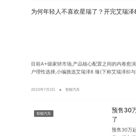
为何年轻人不喜欢星瑞了？开完艾瑞泽
目前A+级家轿市场,产品核心配置之间的内卷愈
户理性选择,小编挑选艾瑞泽8 臻(下称艾瑞泽8)与星
•
2023年7月2日
智能汽车
预售30
智能汽车
了
预售30万