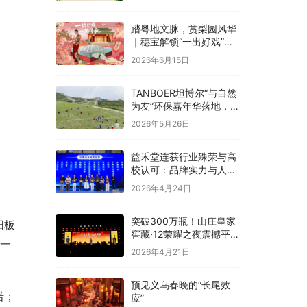
融合
踏粤地文脉，赏梨园风华
｜穗宝解锁“一出好戏”文
化溯源之旅
2026年6月15日
TANBOER坦博尔“与自然
为友”环保嘉年华落地，构
建四季户外可持续实践
2026年5月26日
益禾堂连获行业殊荣与高
校认可：品牌实力与人才
战略双线并进
2026年4月24日
突破300万瓶！山庄皇家
阳板
窖藏·12荣耀之夜震撼平
每一
泉，冀酒超级大单品强势
2026年4月21日
领航
预见义乌春晚的“长尾效
诺；
应”