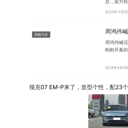
息，据方程
市。该车此
2023年11月5
周鸿祎喊
智能汽车
周鸿祎喊话
刚刚开幕的
联合创始人
2024年4月26
领克07 EM-P来了，造型个性，配23