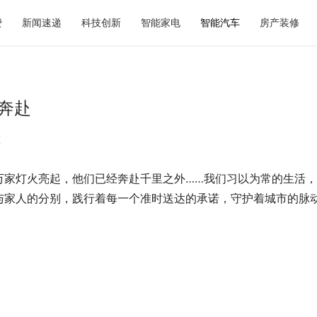
费
新闻速递
科技创新
智能家电
智能汽车
房产装修
奔赴
车
万家灯火亮起，他们已经奔赴千里之外……我们习以为常的生活
奶茶如何选？暖燕现炖滋养给出
2026青岛显瘦婚纱照选型参考：
重新定义秋日仪式感
的专属方案与服务体系解析
与家人的分别，践行着每一个准时送达的承诺，守护着城市的脉