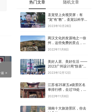
热门文章
随机文章
圣宠登上央视荧屏：有
“宠”有“教”，圣宠以科学训
导开启全新养宠体验
2023年10月28日
两汉文化的发源地之一徐
州，这些免费的景点，你
是否都去过
2022年11月8日
展
美好人居、美好生活 ——
2023广州设计周“惊喜”开
幕
2023年12月12日
一篇
江苏省25家五a级景区名
单排行榜，去过19处，才
算真正游过江苏
2022年11月8日
湖南十大旅游景区，你去