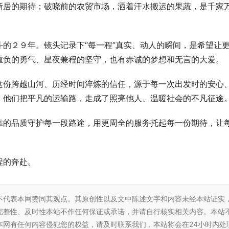
新居的期待；破晓前的农贸市场，洒着汗水搬运的果蔬，是千家
的２９年。镜头记录下“每一程”真实、动人的瞬间，是希望让
重负的勇气、星夜兼程的坚守，也有赤诚的梦想和无言的大爱。
这份跨越山河、历经时间淬炼的信任，源于每一次出发时的安心
，他们把平凡的运输路，走成了照亮他人、温暖社会的不凡征途
靠的品质守护每一段路途，用更周全的服务托起每一份期待，让
程的奔赴。
不代表本网赞同其观点。其原创性以及文中陈述文字和内容未经本站证实
完整性、及时性本站不作任何保证或承诺，并请自行核实相关内容。本站
本网有任何内容侵犯您的权益，请及时联系我们，本站将会在24小时内处