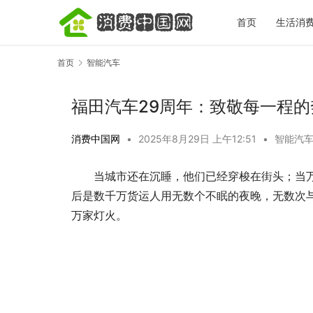
首页
生活消
首页
智能汽车
福田汽车29周年：致敬每一程的
消费中国网
•
2025年8月29日 上午12:51
•
智能汽
当城市还在沉睡，他们已经穿梭在街头；当
宋城一梦越千年｜全场景文旅体验盘点，看
秋天第一杯
完再决定去不去
标准答案，
后是数千万货运人用无数个不眠的夜晚，无数次
万家灯火。