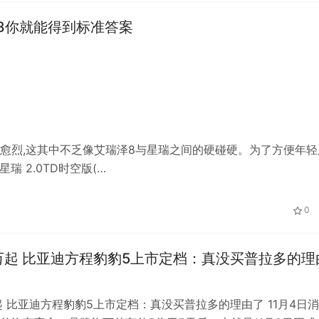
8你就能得到标准答案
演愈烈,这其中不乏像艾瑞泽8与星瑞之间的硬碰硬。为了方便年轻
瑞 2.0TD时空版(…
0
万起 比亚迪方程豹豹5上市定档：真没买普拉多的理
起 比亚迪方程豹豹5上市定档：真没买普拉多的理由了 11月4日消