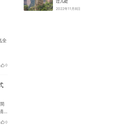
过几处
2022年11月8日
氪全
0
式
简
清
0