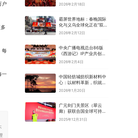
万户
2026年2月18日
霸屏世界地标：春晚国际
化与义乌全球化正在“双向
更多
奔赴”！
2026年2月12日
中央广播电视总台86版
、每
《西游记》IP产业共创大
。
会在京举办
2026年2月4日
每一
中国轻纺城纺织新材料中
心：以材料革新，织就全
球纺织未来新图景
2026年1月20日
广元剑门关景区（翠云
廊）获联合国全球可持续
“地球家园”范例奖
2025年12月31日
，
不
理