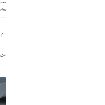
上
0
，在
车
0