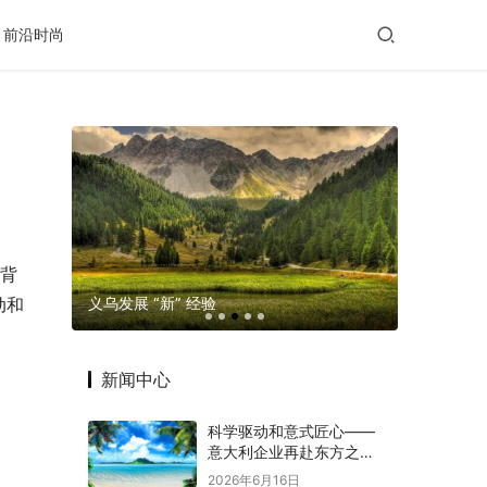
前沿时尚
，背
玛格摄影
义乌发展 “新” 经验
老年出行
动和
新闻中心
科学驱动和意式匠心——
意大利企业再赴东方之约
赋能意中大健康产业深度
2026年6月16日