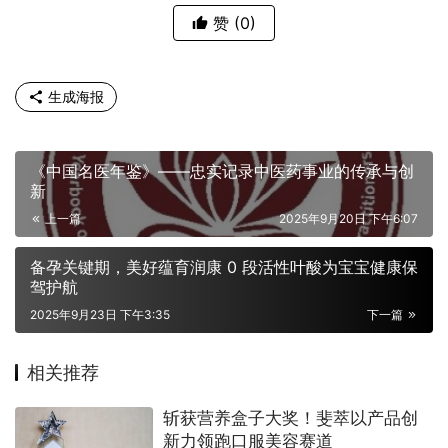
赞
(0)
生成海报
《中国名医年鉴》——忠实记录中医药事业的传承与创
新
上一篇
2025年9月20日 下午6:07
备孕关键期，美好蕴育润康 0 段活性叶酸为宝宝健康保
驾护航
2025年9月23日 下午3:35
下一篇
相关推荐
斩获营养盒子大奖！斐萃以产品创
新力领跑口服美容赛道