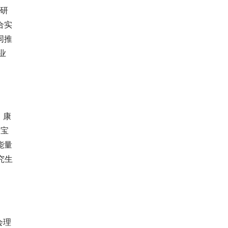
题研
合实
同推
业
。康
康宝
能量
究生
会理