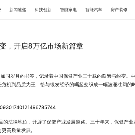
费
新闻速递
科技创新
智能家电
智能汽车
房产装修
变，开启8万亿市场新篇章
，如同岁月的书签，记录着中国保健产业三十载的跌宕与蜕变。
千年｜全场景文旅体验盘点，看
秋天第一杯奶茶如何选？暖燕现炖
不去
标准答案，重新定义秋日仪式感
任危机到品质为王，恰与银发经济的崛起交织成一幅波澜壮阔的
食品的法律地位，开辟了保健产业发展道路。三十年来，保健产业
向更高质量发展。