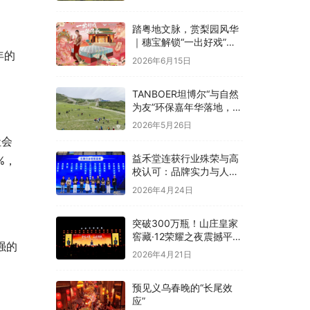
融合
踏粤地文脉，赏梨园风华
｜穗宝解锁“一出好戏”文
年的
化溯源之旅
2026年6月15日
。
TANBOER坦博尔“与自然
为友”环保嘉年华落地，构
建四季户外可持续实践
2026年5月26日
社会
益禾堂连获行业殊荣与高
%，
校认可：品牌实力与人才
战略双线并进
2026年4月24日
突破300万瓶！山庄皇家
窖藏·12荣耀之夜震撼平
强的
泉，冀酒超级大单品强势
2026年4月21日
领航
预见义乌春晚的“长尾效
应”