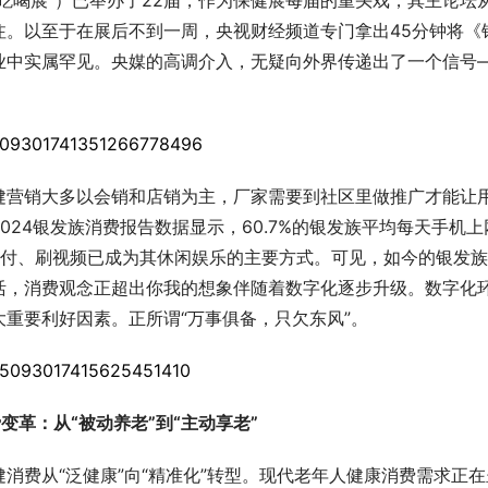
吃喝展”）已举办了22届，作为保健展每届的重头戏，其主论坛
注。以至于在展后不到一周，央视财经频道专门拿出45分钟将《
业中实属罕见。央媒的高调介入，无疑向外界传递出了一个信号
健营销大多以会销和店销为主，厂家需要到社区里做推广才能让
24银发族消费报告数据显示，60.7%的银发族平均每天手机上
支付、刷视频已成为其休闲娱乐的主要方式。可见，如今的银发
活，消费观念正超出你我的想象伴随着数字化逐步升级。数字化
重要利好因素。正所谓“万事俱备，只欠东风”。
 消费变革：从“被动养老”到“主动享老”
消费从“泛健康”向“精准化”转型。现代老年人健康消费需求正在