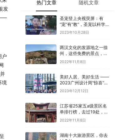
从来
热门文章
随机文章
银发
——
圣宠登上央视荧屏：有
“宠”有“教”，圣宠以科学训
导开启全新养宠体验
2023年10月28日
两汉文化的发源地之一徐
州，这些免费的景点，你
用户
是否都去过
2022年11月8日
网
族并
美好人居、美好生活 ——
环境
2023广州设计周“惊喜”开
幕
2023年12月12日
江苏省25家五a级景区名
单排行榜，去过19处，才
算真正游过江苏
2022年11月8日
湖南十大旅游景区，你去
呈