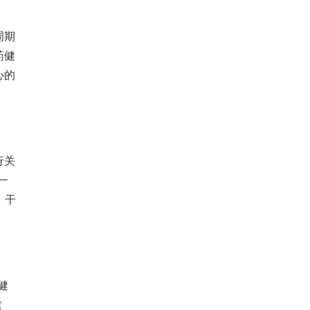
周期
药健
心的
行关
一
、干
健
建