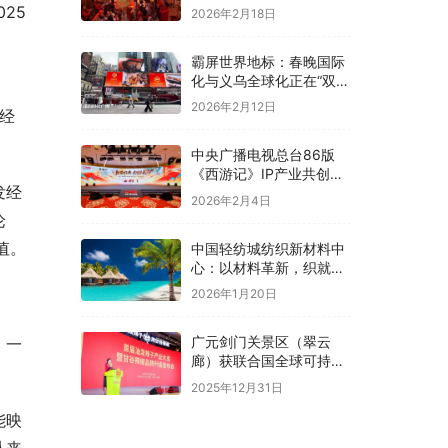
25
2026年2月18日
霸屏世界地标：春晚国际
化与义乌全球化正在“双向
奔赴”！
2026年2月12日
发经
中央广播电视总台86版
《西游记》IP产业共创大
发经
会在京举办
2026年2月4日
论
值。
中国轻纺城纺织新材料中
心：以材料革新，织就全
球纺织未来新图景
2026年1月20日
广元剑门关景区（翠云
，一
廊）获联合国全球可持续
“地球家园”范例奖
2025年12月31日
能映