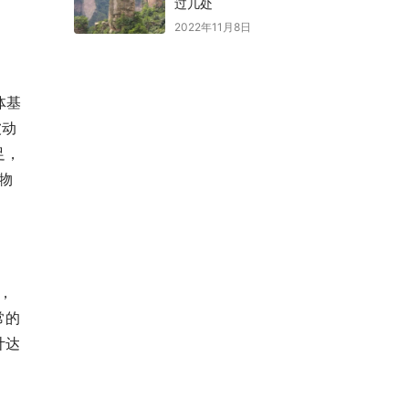
过几处
2022年11月8日
体基
被动
足，
物
，
常的
计达