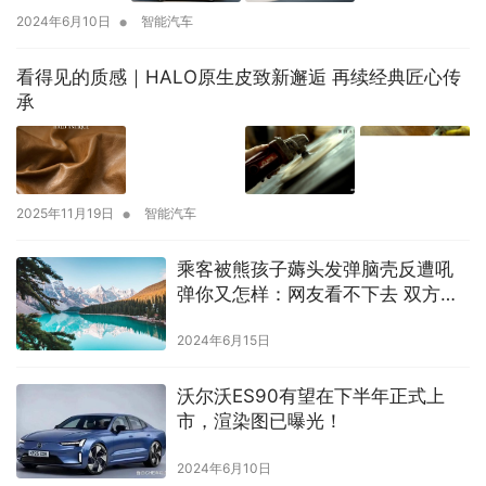
•
2024年6月10日
智能汽车
看得见的质感｜HALO原生皮致新邂逅 再续经典匠心传
承
•
2025年11月19日
智能汽车
乘客被熊孩子薅头发弹脑壳反遭吼
弹你又怎样：网友看不下去 双方最
后和解
2024年6月15日
沃尔沃ES90有望在下半年正式上
市，渲染图已曝光！
2024年6月10日