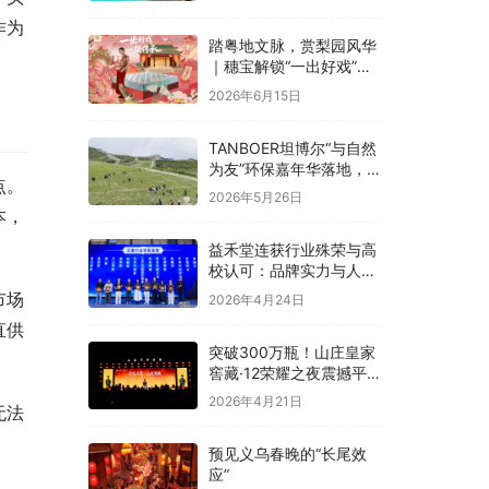
融合
作为
踏粤地文脉，赏梨园风华
｜穗宝解锁“一出好戏”文
化溯源之旅
2026年6月15日
TANBOER坦博尔“与自然
为友”环保嘉年华落地，构
点。
建四季户外可持续实践
2026年5月26日
本，
益禾堂连获行业殊荣与高
校认可：品牌实力与人才
战略双线并进
市场
2026年4月24日
直供
突破300万瓶！山庄皇家
窖藏·12荣耀之夜震撼平
泉，冀酒超级大单品强势
2026年4月21日
无法
领航
预见义乌春晚的“长尾效
应”