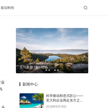
前沿时尚
玛格摄影
义乌发展 “新” 经验
老年出行
行业
新闻中心
 
科学驱动和意式匠心——
意大利企业再赴东方之约
赋能意中大健康产业深度
2026年6月16日
。头