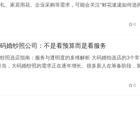
礼、家居用花、企业采购等需求，可能会关注“鲜花速递如何选择
当前全国范围内鲜花消费需求持续…
0
码婚纱照公司：不是看预算而是看服务
纱照选店指南：服务与透明度的多维解析 大码婚拍选店的3个常
青岛，大码婚纱照的需求正在逐年增长。很多新人在筹备阶段，
打开各类平台比价格、看套餐，认…
0