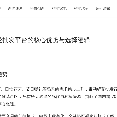
费
新闻速递
科技创新
智能家电
智能汽车
房产装修
鲜花批发平台的核心优势与选择逻辑
奶茶如何选？暖燕现炖滋养给出
2026青岛显瘦婚纱照选型参考：
重新定义秋日仪式感
的专属方案与服务体系解析
趋势
婚庆、日常花艺、节日赠礼等场景的需求稳步上升，带动鲜花批发
鲜花产区，凭借得天独厚的气候与种植资源，贡献了国内超 70%
核心枢纽。
对面交易的低效模式，向线上数字化、全链路可视化的模式升级