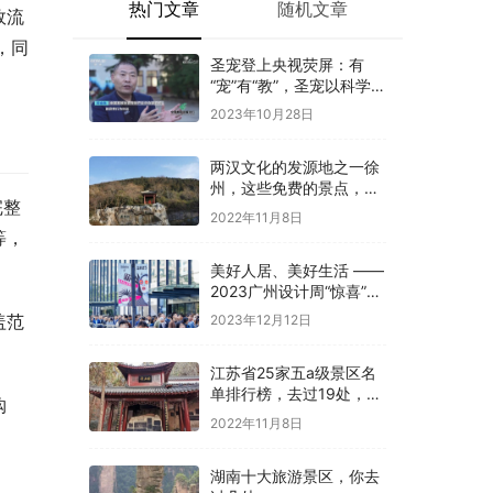
热门文章
随机文章
效流
，同
圣宠登上央视荧屏：有
“宠”有“教”，圣宠以科学训
导开启全新养宠体验
2023年10月28日
两汉文化的发源地之一徐
州，这些免费的景点，你
完整
是否都去过
2022年11月8日
等，
美好人居、美好生活 ——
2023广州设计周“惊喜”开
幕
盖范
2023年12月12日
江苏省25家五a级景区名
单排行榜，去过19处，才
购
算真正游过江苏
2022年11月8日
湖南十大旅游景区，你去