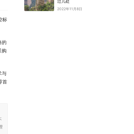
过几处
2022年11月8日
控标
路的
采购
术与
荐首
，
不
理