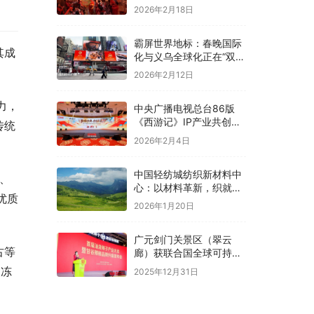
2026年2月18日
霸屏世界地标：春晚国际
其成
化与义乌全球化正在“双向
奔赴”！
2026年2月12日
力，
中央广播电视总台86版
《西游记》IP产业共创大
传统
会在京举办
2026年2月4日
中国轻纺城纺织新材料中
、
心：以材料革新，织就全
优质
球纺织未来新图景
2026年1月20日
广元剑门关景区（翠云
古等
廊）获联合国全球可持续
“地球家园”范例奖
被冻
2025年12月31日