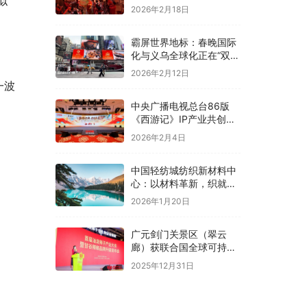
似
2026年2月18日
霸屏世界地标：春晚国际
化与义乌全球化正在“双向
奔赴”！
2026年2月12日
一波
中央广播电视总台86版
《西游记》IP产业共创大
会在京举办
2026年2月4日
中国轻纺城纺织新材料中
心：以材料革新，织就全
球纺织未来新图景
2026年1月20日
广元剑门关景区（翠云
廊）获联合国全球可持续
“地球家园”范例奖
2025年12月31日