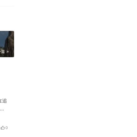
一篇
在追
验
0