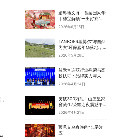
融合
踏粤地文脉，赏梨园风华
｜穗宝解锁“一出好戏”文
化溯源之旅
2026年6月15日
TANBOER坦博尔“与自然
为友”环保嘉年华落地，构
建四季户外可持续实践
2026年5月26日
益禾堂连获行业殊荣与高
校认可：品牌实力与人才
战略双线并进
2026年4月24日
突破300万瓶！山庄皇家
宫，
窖藏·12荣耀之夜震撼平
泉，冀酒超级大单品强势
2026年4月21日
领航
预见义乌春晚的“长尾效
应”