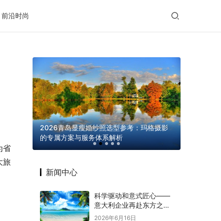
前沿时尚
滋养给出
2026青岛显瘦婚纱照选型参考：玛格摄影
的专属方案与服务体系解析
义乌发展 “
为省
大旅
新闻中心
科学驱动和意式匠心——
意大利企业再赴东方之约
赋能意中大健康产业深度
2026年6月16日