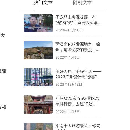
热门文章
随机文章
圣宠登上央视荧屏：有
“宠”有“教”，圣宠以科学训
导开启全新养宠体验
2023年10月28日
三大
两汉文化的发源地之一徐
州，这些免费的景点，你
是否都去过
2022年11月8日
碱蓬
美好人居、美好生活 ——
2023广州设计周“惊喜”开
幕
2023年12月12日
江苏省25家五a级景区名
单排行榜，去过19处，才
政权
算真正游过江苏
2022年11月8日
湖南十大旅游景区，你去