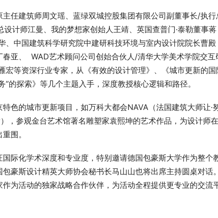
原主任建筑师周文瑶、蓝绿双城控股集团有限公司副董事长/执行
/总设计师江曼、我的梦想家创始人王靖、英国查普门·泰勒董事蒋
春华、中国建筑科学研究院中建研科技环境与室内设计院院长曹殿
春亚、  WAD艺术顾问公司创始合伙人/清华大学美术学院交互
编雁宏等资深行业专家，从《有效的设计管理》、《城市更新的国
务”的探索》等几个主题入手，深度教授核心逻辑和路径。
特色的城市更新项目，如万科大都会NAVA（法国建筑大师让·
发），参观金台艺术馆著名雕塑家袁熙坤的艺术作品，为设计师
出重围。
证国际化学术深度和专业度，特别邀请德国包豪斯大学作为整个
国包豪斯设计精英大师协会秘书长马山山也将出席主持圆桌对话
梦想家作为活动的独家战略合作伙伴，为活动全程提供更专业的交流