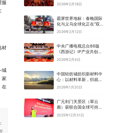
理服
2026年2月18日
主
霸屏世界地标：春晚国际
。
化与义乌全球化正在“双向
奔赴”！
2026年2月12日
中央广播电视总台86版
选材
《西游记》IP产业共创大
会在京举办
2026年2月4日
—城
中国轻纺城纺织新材料中
、家
心：以材料革新，织就全
球纺织未来新图景
，在
2026年1月20日
广元剑门关景区（翠云
廊）获联合国全球可持续
“地球家园”范例奖
2025年12月31日
，
不
理