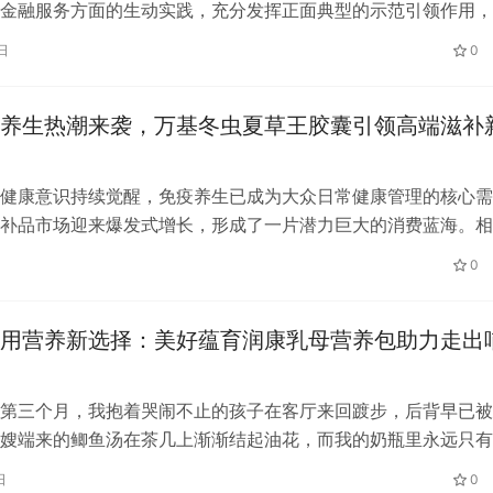
金融服务方面的生动实践，充分发挥正面典型的示范引领作用，
于进入成功举办“保障金融权益 助…
日
0
养生热潮来袭，万基冬虫夏草王胶囊引领高端滋补
健康意识持续觉醒，免疫养生已成为大众日常健康管理的核心需
补品市场迎来爆发式增长，形成了一片潜力巨大的消费蓝海。相
2020年国内高端滋补品市场规模达1…
0
用营养新选择：美好蕴育润康乳母营养包助力走出
第三个月，我抱着哭闹不止的孩子在客厅来回踱步，后背早已被
嫂端来的鲫鱼汤在茶几上渐渐结起油花，而我的奶瓶里永远只有
0毫升母乳。涨奶的疼痛和稀少的奶量…
日
0