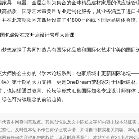
、高端家具、电器、全屋定制为集合的全球精品建材家居的供应链管
供高品质、国际艺术审美且专业定制化服务，其业务涵盖了进口
并在北京朝阳区东四环设置了41800㎡的线下国际品牌体验馆
eam梦想家携手共同打造具有国际化品质和国际化艺术审美的国际
计精英大师协会主办的《学术论坛系列：包豪斯城市更新国际论坛—
课》第十期的大力支持，更是OneDream梦想家对于国际建材
时，也期望通过教育、论坛等形式汇集国际知名专业设计师群体
流、绿色可持续理念的前沿趋势。
不代表本网赞同其观点。其原创性以及文中陈述文字和内容未经本站证实
完整性、及时性本站不作任何保证或承诺，并请自行核实相关内容。本站
本网有任何内容侵犯您的权益，请及时联系我们，本站将会在24小时内处