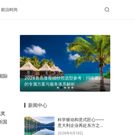
前沿时尚
国际
滋养给出
2026青岛显瘦婚纱照选型参考：玛格摄影
的专属方案与服务体系解析
义乌发展 “
新闻中心
成奖
科学驱动和意式匠心——
新国
意大利企业再赴东方之约
赋能意中大健康产业深度
2026年6月16日