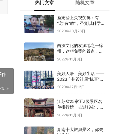
热门文章
随机文章
圣宠登上央视荧屏：有
“宠”有“教”，圣宠以科学训
导开启全新养宠体验
2023年10月28日
两汉文化的发源地之一徐
州，这些免费的景点，你
是否都去过
2022年11月8日
美好人居、美好生活 ——
下作
2023广州设计周“惊喜”开
幕
2023年12月12日
一篇
江苏省25家五a级景区名
单排行榜，去过19处，才
算真正游过江苏
2022年11月8日
湖南十大旅游景区，你去