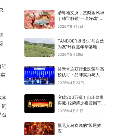
融合
总
踏粤地文脉，赏梨园风华
｜穗宝解锁“一出好戏”文
化溯源之旅
2026年6月15日
研
TANBOER坦博尔“与自然
际
为友”环保嘉年华落地，构
建四季户外可持续实践
2026年5月26日
努维
益禾堂连获行业殊荣与高
在实
校认可：品牌实力与人才
战略双线并进
2026年4月24日
突破300万瓶！山庄皇家
教学
窖藏·12荣耀之夜震撼平
。同
泉，冀酒超级大单品强势
2026年4月21日
平台
领航
预见义乌春晚的“长尾效
应”