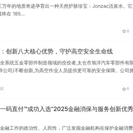
三万年的地质奇迹孕育出一种天然护肤珍宝：Jonzac活泉水。它
在 185…
0
：创新八大核心优势，守护高空安全生命线
全系统五金零部件制造领域的佼佼者,太仓市旭洋汽车零部件有
旭洋公司)不断创新,为高空作业人员提供更可靠的安全保障。公司
势,为高空安全事业赋能,铸…
8日
0
一码直付™成功入选“2025金融消保与服务创新优
金融工作的政治性、人民性，广泛发掘金融机构在保护金融消费