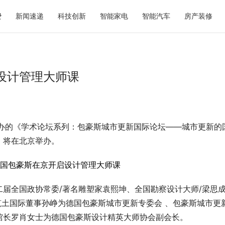
费
新闻速递
科技创新
智能家电
智能汽车
房产装修
设计管理大师课
主办的《学术论坛系列：包豪斯城市更新国际论坛——城市更新的
千年｜全场景文旅体验盘点，看
秋天第一杯奶茶如何选？暖燕现炖
不去
标准答案，重新定义秋日仪式感
，将在北京举办。
二届全国政协常委/著名雕塑家袁熙坤、全国勘察设计大师/梁思
ung、筑土国际董事孙峥为德国包豪斯城市更新专委会 、包豪斯城市更
馆长罗肖女士为德国包豪斯设计精英大师协会副会长。