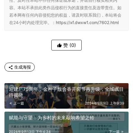
性、及时性本站不作任何保证或承诺，并请自行核实相关内
容。本站不承担此类作品侵权行为的直接责任及连带责任。如
若本网有任何内容侵犯您的权益，请及时联系我们，本站将会
在24小时内处理完毕。：
https://xf.dwxw1.com/7602.html
赞
(0)
生成海报
迎建厂75周年，金种子馥合香开窖节再升级，全城瞩目
待揭晓
上一篇
2024年9月9日 上午9:39
赋能与守望：为乡村的未来敲响希望之铃
2024年9月13日 下午4:34
下一篇