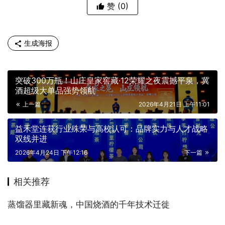
赞
(0)
生成海报
突破300万瓶！山庄皇家窖藏·12荣耀之夜震撼平泉，冀
酒超级大单品强势领航
上一篇
2026年4月21日 上午11:01
益禾堂连获行业殊荣与高校认可：品牌实力与人才战略
双线并进
2026年4月24日 下午12:16
下一篇
相关推荐
蒸馏器里藏新魂，中国烧酒的千年技术迁徙